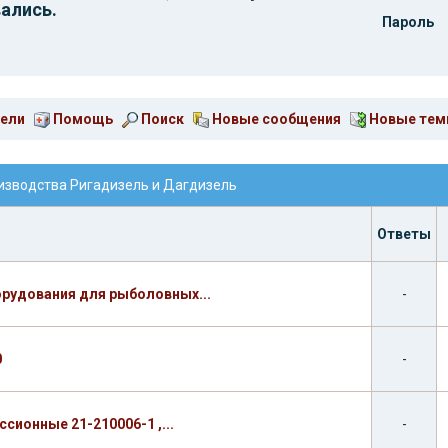
ались.
Пароль
ели
Помощь
Поиск
Новые сообщения
Новые те
роизводства Ригадизель и Дагдизель
Ответы
орудования для рыболовных...
-
0
-
ионные 21-210006-1 ,...
-