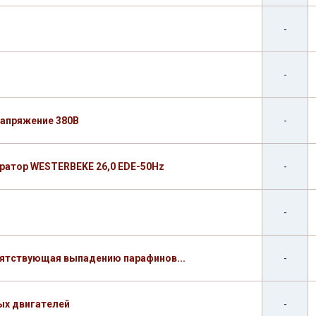
-
-
 напряжение 380В
-
ратор WESTERBEKE 26,0 EDE-50Hz
-
-
пятствующая выпадению парафинов...
-
ых двигателей
-