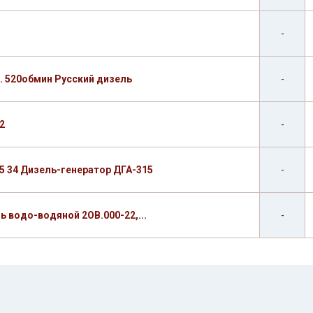
-
. 520обмин Русский дизель
-
2
-
25 34 Дизель-генератор ДГА-315
-
ь водо-водяной 2ОВ.000-22,...
-