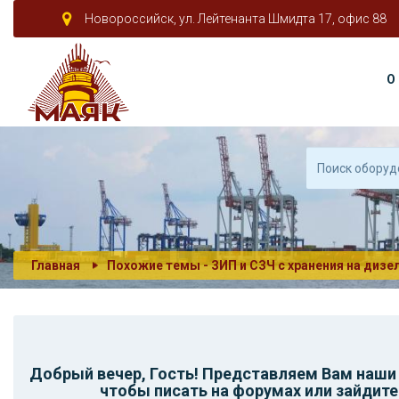
Новороссийск, ул. Лейтенанта Шмидта 17, офис 88
О
Главная
Похожие темы - ЗИП и СЗЧ с хранения на дизе
Добрый вечер,
Гость
! Представляем Вам наш
чтобы писать на форумах или зайдите