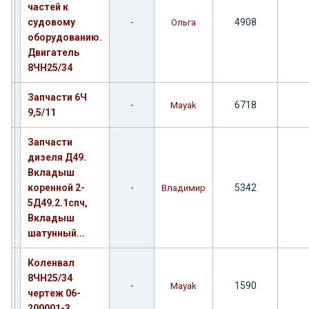
частей к
судовому
-
4908
Ольга
оборудованию.
Двигатель
8ЧН25/34
Запчасти 6Ч
-
6718
Mayak
9,5/11
Запчасти
дизеля Д49.
Вкладыш
коренной 2-
-
5342
Владимир
5Д49.2.1спч,
Вкладыш
шатунный...
Коленвал
8ЧН25/34
-
1590
Mayak
чертеж 06-
200001-3