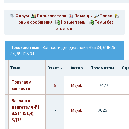
Форум
Пользователи
Помощь
Поиск
Новые сообщения
Новые темы
Темы без
ответов
Похожие темы:
Запчасти для дизелей 6Ч25 34, 6ЧН25
34, 8ЧН25 34
Тема
Ответы
Автор
Просмотры
Оце
Покупаем
17477
5
Mayak
запчасти
Запчасти
двигателя 4Ч
-
7625
Mayak
8,511 (5Д4),
3Д12