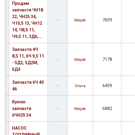
Продам
запчасти ЧН18
22, ЧН25 34,
-
7609
Mayak
Ч10,5 13, ЧН12
14, Ч8,5 11,
Ч9,5 11, 3Д6,...
Запчасти 4Ч
8,5 11, 6Ч 9,5 11
-
7178
Mayak
- 5Д2, 5Д2М,
5Д4
Запчасти 6Ч 40
-
6409
Ольга
46
Куплю
запчасти
-
6882
Mayak
6ЧН25 34
НАСОС
ТОПЛИВНЫЙ