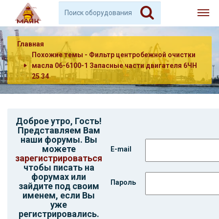
Главная
Похожие темы - Фильтр центробежной очистки
масла 06-6100-1 Запасные части двигателя 6ЧН
25 34
Доброе утро,
Гость
!
Представляем Вам
наши форумы. Вы
можете
E-mail
зарегистрироваться
чтобы писать на
форумах или
Пароль
зайдите под своим
именем, если Вы
уже
регистрировались.