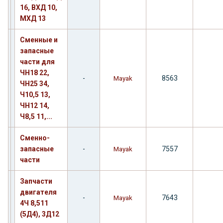
16, ВХД 10,
МХД 13
Сменные и
запасные
части для
ЧН18 22,
-
8563
Mayak
ЧН25 34,
Ч10,5 13,
ЧН12 14,
Ч8,5 11,...
Сменно-
запасные
-
7557
Mayak
части
Запчасти
двигателя
-
7643
Mayak
4Ч 8,511
(5Д4), 3Д12