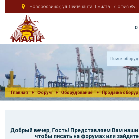
Новороссийск, ул. Лейтенанта Шмидта 17, офис 88
О
Главная
Форум
Оборудование
Продажа оборуд
Добрый вечер,
Гость
! Представляем Вам наш
чтобы писать на форумах или зайдите