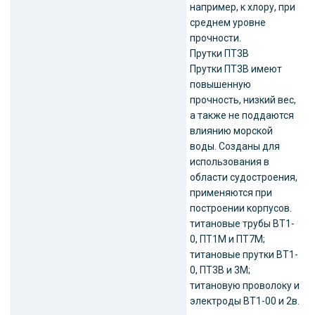
например, к хлору, при
среднем уровне
прочности.
Прутки ПТ3В
Прутки ПТ3В имеют
повышенную
прочность, низкий вес,
а также не поддаются
влиянию морской
воды. Созданы для
использования в
области судостроения,
применяются при
построении корпусов.
титановые трубы ВТ1-
0, ПТ1М и ПТ7М;
титановые прутки ВТ1-
0, ПТ3В и 3М;
титановую проволоку и
электроды ВТ1-00 и 2в.