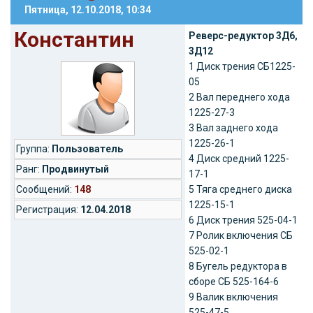
Пятница, 12.10.2018, 10:34
Константин
Реверс-редуктор 3Д6,
3Д12
1 Диск трения СБ1225-
05
2 Вал переднего хода
1225-27-3
3 Вал заднего хода
1225-26-1
Группа:
Пользователь
4 Диск средний 1225-
Ранг:
Продвинутый
17-1
Cообщений:
148
5 Тяга среднего диска
1225-15-1
Регистрация:
12.04.2018
6 Диск трения 525-04-1
7 Ролик включения СБ
525-02-1
8 Бугель редуктора в
сборе СБ 525-164-6
9 Валик включения
525-47-5