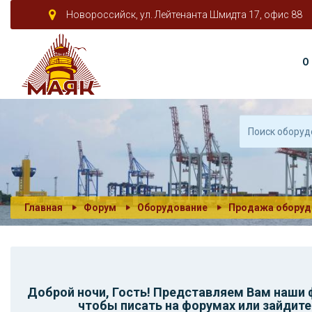
Новороссийск, ул. Лейтенанта Шмидта 17, офис 88
О
Главная
Форум
Оборудование
Продажа оборуд
Доброй ночи,
Гость
! Представляем Вам наши
чтобы писать на форумах или зайдите