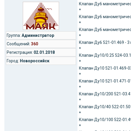
Клапан Ду6 манометрическ
*
Клапан Ду6 манометрическ
*
Клапан Ду6 манометрическ
Группа:
Администратор
*
Клапан Ду6 521-01.469 - 3
Cообщений:
360
*
Регистрация:
02.01.2018
Клапан Ду10/0.25 524-03.1
Город:
Новороссийск
*
Клапан Ду10 521-01.469-03
*
Клапан Ду10 521-01.471-01
*
Клапан Ду10/200 521-03.41
*
Клапан Ду10/40 522-01.501
*
Клапан Ду10/100 522-01.49
*