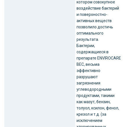
котором совокупное
воздействие бактерий
и поверхностно-
активных веществ
позволило достичь
оптимального
результата.
Бактерии,
содержащиеся в
препарате ENVIROCARE
BEC, весьма
эффективно
разрушают
загрязнения
углеводородными
продуктами, такими
как мазут, бензин,
толуол, ксилон, фенол,
крезол и т.д. (за
исключением
хлорированных