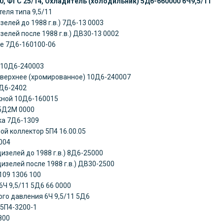
0, ФГС 25/14, Охладитель (холодильник) 5Д6-660000 6Ч9,5/11
еля типа 9,5/11
зелей до 1988 г.в.) 7Д6-13 0003
зелей после 1988 г.в.) ДВ30-13 0002
ре 7Д6-160100-06
 10Д6-240003
 верхнее (хромированное) 10Д6-240007
Д6-2402
кной 10Д6-160015
 5Д2М 0000
ка 7Д6-1309
ой коллектор 5П4 16.00.05
004
изелей до 1988 г.в.) 8Д6-25000
изелей после 1988 г.в.) ДВ30-2500
109 1306 100
6Ч 9,5/11 5Д6 66 0000
ого давления 6Ч 9,5/11 5Д6
 5П4-3200-1
800