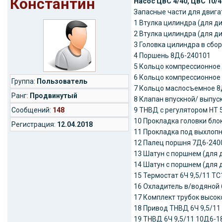
Константин
Насос ЦВС 4/40, ЦВС 10/4
Запасные части для двигат
1 Втулка цилиндра (для ди
2 Втулка цилиндра (для ди
3 Головка цилиндра в сбо
4 Поршень 8Д6-240101
5 Кольцо компрессионное
6 Кольцо компрессионное
Группа:
Пользователь
7 Кольцо маслосъемное 8
Ранг:
Продвинутый
8 Клапан впускной/ выпус
Cообщений:
148
9 ТНВД с регулятором НТ
10 Прокладка головки бло
Регистрация:
12.04.2018
11 Прокладка под выхлопн
12 Палец поршня 7Д6-240
13 Шатун с поршнем (для д
14 Шатун с поршнем (для д
15 Термостат 6Ч 9,5/11 ТС
16 Охладитель в/водяной 
17 Комплект трубок высок
18 Привод ТНВД 6Ч 9,5/11
19 ТНВД 6Ч 9,5/11 10Д6-1