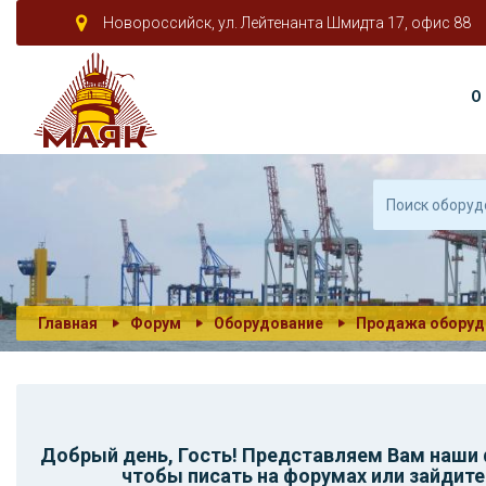
Новороссийск, ул. Лейтенанта Шмидта 17, офис 88
О
Главная
Форум
Оборудование
Продажа оборуд
Добрый день,
Гость
! Представляем Вам наши
чтобы писать на форумах или зайдите