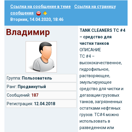
Ссылка на сообщение в теме
Ссылка на страницу
сообщения
Вторник, 14.04.2020, 18:46
Владимир
TANK CLEANERS ТС #4
– средство для
чистки танков
ОПИСАНИЕ
ТС #4 –
высококачественное,
гидрофильное,
растворяющее,
Группа:
Пользователь
эмульгирующее
Ранг:
Продвинутый
средство для чистки и
Cообщений:
187
дегазации грузовых
танков, загрязненных
Регистрация:
12.04.2018
остатками нефтяных
грузов. ТС#4 можно
использовать в
разведенном или