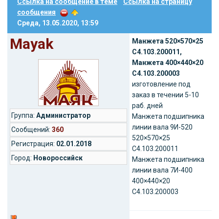
Ссылка на сообщение в теме
Ссылка на страницу
сообщения
Среда, 13.05.2020, 13:59
Mayak
Манжета 520×570×25
С4.103.200011,
Манжета 400×440×20
С4.103.200003
изготовление под
заказ в течении 5-10
раб. дней
Группа:
Администратор
Манжета подшипника
линии вала 9И-520
Cообщений:
360
520×570×25
Регистрация:
02.01.2018
С4.103.200011
Город:
Новороссийск
Манжета подшипника
линии вала 7И-400
400×440×20
С4.103.200003