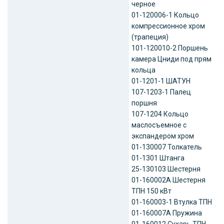
черное
01-120006-1 Кольцо
компрессионное хром
(трапеция)
101-120010-2 Поршень
камера Цниди под прям
кольца
01-1201-1 ШАТУН
107-1203-1 Палец
поршня
107-1204 Кольцо
маслосъемное с
экспандером хром
01-130007 Толкатель
01-1301 Штанга
25-130103 Шестерня
01-160002А Шестерня
ТПН 150 кВт
01-160003-1 Втулка ТПН
01-160007А Пружина
01-160012 Сухарь ТПН