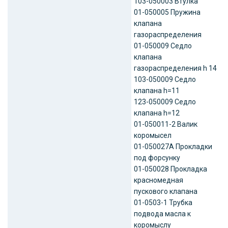
103-050003 Втулка
01-050005 Пружина
клапана
газораспределения
01-050009 Седло
клапана
газораспределения h 14
103-050009 Седло
клапана h=11
123-050009 Седло
клапана h=12
01-050011-2 Валик
коромысел
01-050027А Прокладки
под форсунку
01-050028 Прокладка
красномедная
пускового клапана
01-0503-1 Трубка
подвода масла к
коромыслу