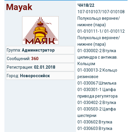
Mayak
ЧН18/22
107-010107/107-010108
Полукольцо верхнее/
нижнее (пара)
01-010111-1/ 01-010112
Полукольцо верхнее/
нижнее (пара)
Группа:
Администратор
01-030002-2 Втулка
цилиндра с антикав.
Cообщений:
360
Кольцом
Регистрация:
02.01.2018
01-030013-2 Кольцо
Город:
Новороссийск
резиновое
01-030067 Шпилька
01-030301-1 Цапфа
привода регулятора
01-030402-2 Втулка
01-030503-2 Цапфа
шестерни
01-030602 Втулка
01-030603 Втулка