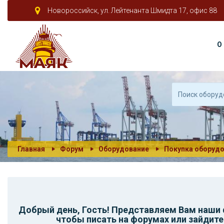
Новороссийск, ул. Лейтенанта Шмидта 17, офис 88
О
Главная
Форум
Оборудование
Покупка оборуд
Добрый день,
Гость
! Представляем Вам наши
чтобы писать на форумах или зайдите