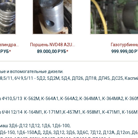
линдра...
Поршень NVD48 A2U...
Газотурбинны
 РУБ
*
89.000,00 РУБ
*
999.999,00 
ые и вспомогательные дизели.
 8,5/11, 6Ч 9,5/11 - 5Д2, 5Д2М, 5Д4, ДП26, ДП18, ДП45, ДС25, Касп
ш
4Ч10,5/13 К-562М, К-564А1, К-564А2,
К-364МА1, К-364МА2, К-360М
ш
6ЧН 12/14 К-164М1, К-171М1,К-457М1, К-958М1, К-471М1, К-166М
смаш
3Д6-Д12 1Д12, 1Д6, 1Д6-100,
6-150, 1Д6-150АД, 2Д6, 3Д12, 3Д6, 3Д6С, 7Д12, Д12А, Д12сп, Д6