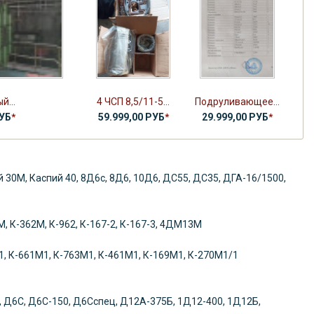
й...
4 ЧСП 8,5/11-5...
Подруливающее...
РУБ
*
59.999,00 РУБ
*
29.999,00 РУБ
*
ий 30М, Каспий 40, 8Д6с, 8Д6, 10Д6, ДС55, ДС35, ДГА-16/1500,
, К-362М, К-962, К-167-2, К-167-3, 4ДМ13М
1, К-661М1, К-763М1, К-461М1, К-169М1, К-270М1/1
, Д6С, Д6С-150, Д6Сспец, Д12А-375Б, 1Д12-400, 1Д12Б,