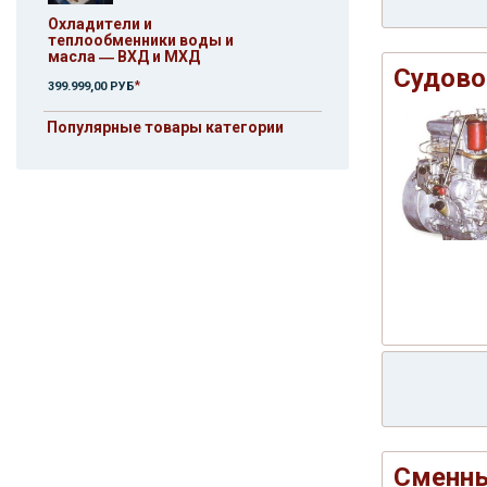
Охладители и
теплообменники воды и
масла ― ВХД и МХД
Судово
*
399.999,00 РУБ
Популярные товары категории
Сменны