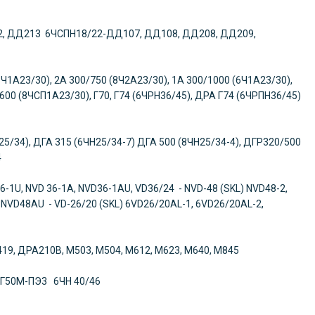
2, ДД213 6ЧСПН18/22-ДД107, ДД108, ДД208, ДД209,
 (8Ч1А23/30), 2А 300/750 (8Ч2А23/30), 1А 300/1000 (6Ч1А23/30),
600 (8ЧСП1А23/30), Г70, Г74 (6ЧРН36/45), ДРА Г74 (6ЧРПН36/45)
25/34), ДГА 315 (6ЧН25/34-7) ДГА 500 (8ЧН25/34-4), ДГР320/500
/34
6-1U, NVD 36-1A, NVD36-1AU, VD36/24 - NVD-48 (SKL) NVD48-2,
NVD48AU - VD-26/20 (SKL) 6VD26/20AL-1, 6VD26/20AL-2,
М419, ДРА210В, М503, М504, М612, М623, М640, М845
ДГ50М-ПЭ3 6ЧН 40/46