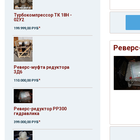
Турбокомпрессор ТК 18Н -
02У2
*
199.999,00 РУБ
Реверс
Реверс-муфта редуктора
3Д6
*
110.000,00 РУБ
Реверс-редуктор РР300
гидравлика
*
399.000,00 РУБ