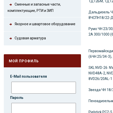
1Д12БМ, 1Д12
Сменные и запасные части,
комплектующие, РТИ и ЗИП
Дальдизель
Ч
8ЧСПН18/22-Д
Якорное и швартовое оборудование
Румо
ЧН 23/30
2А 300/1000 (
Судовая арматура
Первомайскд
(6ЧН 25/34-3)
МОЙ ПРОФИЛЬ
SKL
NVD-26 NV
NVD48A-2, NVD
E-Mail пользователя
8VD26/20AL
Звезда ЧН 18/
Пароль
Пензадизель
Pielstick PC2-5