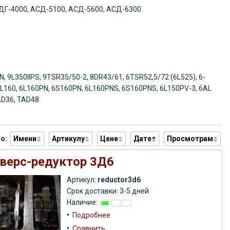
8Г, ДГ-4000, АСД-5100, АСД-5600, АСД-6300
PN, 9L350IIPS, 9TSR35/50-2, 8DR43/61, 6TSR52,5/72 (6L525), 6-
, 6L160, 6L160PN, 6S160PN, 6L160PNS, 6S160PNS, 6L150PV-3,
6AL
AD36, TAD48
по:
Имени
Артикулу
Цене
Дате
Просмотрам
верс-редуктор 3Д6
Артикул:
reductor3d6
Срок доставки: 3-5 дней
Наличие:
•
Подробнее
•
Сравнить