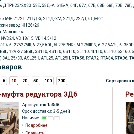
ль
ДПРН23/2Х30 58Е, 58Д-А, 61Б-А, 64Г, 67И, 67Е, 68Б, 68Г, 70Б, 7
во
6ЧН 21/21 211Д-3, 211Д-3М, 221Д, 222Д, 6ДМ-21
кий завод ЧН 26/26
им. Малышева
 NVD24, VD 18/15, VD 14,5/12
KODA
6L275275III, 6-27,5A0L, 6L275PNRr, 6L275IIIPN, 6-27,5A2L, 6L350
5B8L, 12V-27,5B8L, 3S110, 4S110, 6S110, 3L110, 4L110, 6L110, 6S160
) 8AL 25/30, ASL25H, ATL25, ATL25H, RTA58, RTA72, RTA84, RTA96, T
оваров
6
10
20
50
100
200
Сортировка 
-муфта редуктора 3Д6
Ре
Артикул:
mufta3d6
Срок доставки: 3-5 дней
Наличие:
•
Подробнее
•
Сравнить