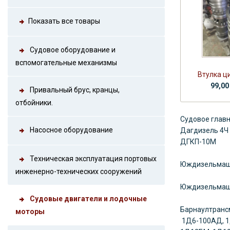
Показать все товары
Судовое оборудование и
вспомогательные механизмы
Втулка ци
99,00
Привальный брус, кранцы,
отбойники.
Судовое главн
Насосное оборудование
Дагдизель
4Ч
ДГКП-10М
Техническая эксплуатация портовых
Юждизельма
инженерно-технических сооружений
Юждизельма
Судовые двигатели и лодочные
Барнаултран
моторы
1Д6-100АД, 1Д