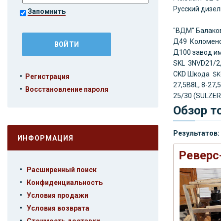
Русский дизе
Запомнить
"ВДМ" Балако
Д49 Коломенс
Д100 завод 
SKL 3NVD21/2,
CKD Шкода
S
•
Регистрация
27,5B8L, 8-27,
•
Восстановление пароля
25/30 (SULZER
Обзор т
Результатов:
ИНФОРМАЦИЯ
Реверс
•
Расширенный поиск
•
Конфиденциальность
•
Условия продажи
•
Условия возврата
•