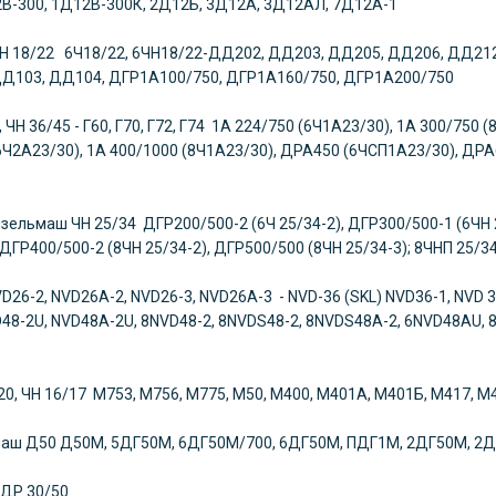
В-300, 1Д12В-300К, 2Д12Б, 3Д12А, 3Д12АЛ, 7Д12А-1
Н 18/22 6Ч18/22, 6ЧН18/22-ДД202, ДД203, ДД205, ДД206, ДД21
Д103, ДД104, ДГР1А100/750, ДГР1А160/750, ДГР1А200/750
, ЧН 36/45 - Г60, Г70, Г72, Г74 1А 224/750 (6Ч1А23/30), 1А 300/750
6Ч2А23/30), 1А 400/1000 (8Ч1А23/30), ДРА450 (6ЧСП1А23/30), ДРА
изельмаш
ЧН 25/34 ДГР200/500-2 (6Ч 25/34-2), ДГР300/500-1 (6ЧН 
, ДГР400/500-2 (8ЧН 25/34-2), ДГР500/500 (8ЧН 25/34-3); 8ЧНП 25
D26-2, NVD26A-2, NVD26-3, NVD26A-3 - NVD-36 (SKL) NVD36-1, NVD 3
48-2U, NVD48A-2U, 8NVD48-2, 8NVDS48-2, 8NVDS48A-2, 6NVD48AU, 8
-1
20, ЧН 16/17 М753, М756, М775, М50, М400, М401А, М401Б, М417, 
маш
Д50 Д50М, 5ДГ50М, 6ДГ50М/700, 6ДГ50М, ПДГ1М, 2ДГ50М, 2
ДР 30/50