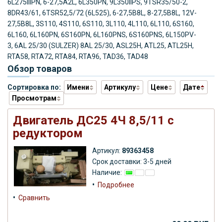
6L275IIIPN, 6-27,5A2L, 6L350PN, 9L350IIPS, 9TSR35/50-2,
8DR43/61, 6TSR52,5/72 (6L525), 6-27,5B8L, 8-27,5B8L, 12V-
27,5B8L, 3S110, 4S110, 6S110, 3L110, 4L110, 6L110, 6S160,
6L160, 6L160PN, 6S160PN, 6L160PNS, 6S160PNS, 6L150PV-
3,
6AL 25/30 (SULZER) 8AL 25/30, ASL25H, ATL25, ATL25H,
RTA58, RTA72, RTA84, RTA96, TAD36, TAD48
Обзор товаров
Сортировка по:
Имени
Артикулу
Цене
Дате
Просмотрам
Двигатель ДС25 4Ч 8,5/11 с
редуктором
Артикул:
89363458
Срок доставки: 3-5 дней
Наличие:
•
Подробнее
•
Сравнить