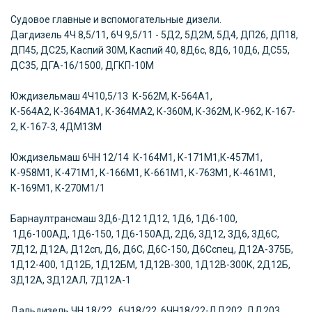
Судовое главные и вспомогательные дизели.
Дагдизель
4Ч 8,5/11, 6Ч 9,5/11 - 5Д2, 5Д2М, 5Д4, ДП26, ДП18,
ДП45, ДС25, Каспий 30М, Каспий 40, 8Д6с, 8Д6, 10Д6, ДС55,
ДС35, ДГА-16/1500, ДГКП-10М
Юждизельмаш
4Ч10,5/13 К-562М, К-564А1,
К-564А2,
К-364МА1, К-364МА2, К-360М, К-362М, К-962, К-167-
2, К-167-3, 4ДМ13М
Юждизельмаш
6ЧН 12/14 К-164М1, К-171М1,К-457М1,
К-958М1, К-471М1, К-166М1, К-661М1, К-763М1, К-461М1,
К-169М1, К-270М1/1
Барнаултрансмаш
3Д6-Д12 1Д12, 1Д6, 1Д6-100,
1Д6-100АД, 1Д6-150, 1Д6-150АД, 2Д6, 3Д12, 3Д6, 3Д6С,
7Д12, Д12А, Д12сп, Д6, Д6С, Д6С-150, Д6Сспец, Д12А-375Б,
1Д12-400, 1Д12Б, 1Д12БМ, 1Д12В-300, 1Д12В-300К, 2Д12Б,
3Д12А, 3Д12АЛ, 7Д12А-1
Дальдизель
ЧН 18/22 6Ч18/22, 6ЧН18/22-ДД202, ДД203,