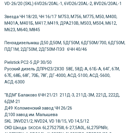
VD-26/20 (SKL) 6VD26/20AL-1, 6VD26/20AL-2, 8VD26/20AL-1
Звезда ЧН 18/20, ЧН 16/17 М753, М756, М775, М50, М400,
М401А, М401Б, М417, М419, ДРА210В, М503, М504, М612,
М623, М640, М845
Пензадизельмаш
Д50 Д50М, 5ДГ50М, 6ДГ50М/700, 6ДГ50М,
ПДГ1М, 2ДГ50М, 2ДГ50М-ПЭ3 6ЧН 40/46
Pielstick PC2-5
ДР 30/50
Русский дизель
ДПРН23/2Х30 58Е, 58Д-А, 61Б-А, 64Г, 67И,
67Е, 68Б, 68Г, 70Б, 78Г, ДГ-4000, АСД-5100, АСД-5600,
АСД-6300
"ВДМ" Балаково
6ЧН 21/21 211Д-3, 211Д-3М, 221Д, 222Д,
6ДМ-21
Д49 Коломенский завод ЧН 26/26
Д100 завод им. Малышева
SKL 3NVD21/2, NVD24, VD 18/15, VD 14,5/12
CKD Шкода
SKODA
6L275275III, 6-27,5A0L, 6L275PNRr,