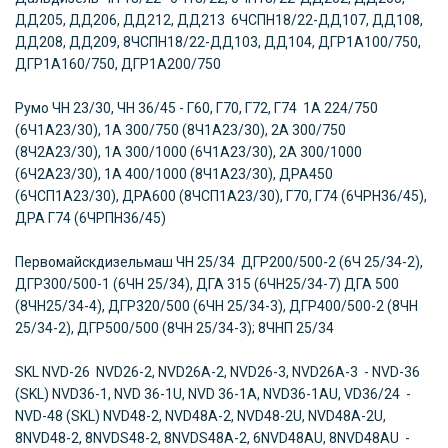
ДД205, ДД206, ДД212, ДД213 6ЧСПН18/22-ДД107, ДД108,
ДД208, ДД209, 8ЧСПН18/22-ДД103, ДД104, ДГР1А100/750,
ДГР1А160/750, ДГР1А200/750
Румо
ЧН 23/30, ЧН 36/45 - Г60, Г70, Г72, Г74 1А 224/750
(6Ч1А23/30), 1А 300/750 (8Ч1А23/30), 2А 300/750
(8Ч2А23/30), 1А 300/1000 (6Ч1А23/30), 2А 300/1000
(6Ч2А23/30), 1А 400/1000 (8Ч1А23/30), ДРА450
(6ЧСП1А23/30), ДРА600 (8ЧСП1А23/30), Г70, Г74 (6ЧРН36/45),
ДРА Г74 (6ЧРПН36/45)
Первомайскдизельмаш
ЧН 25/34 ДГР200/500-2 (6Ч 25/34-2),
ДГР300/500-1 (6ЧН 25/34), ДГА 315 (6ЧН25/34-7) ДГА 500
(8ЧН25/34-4), ДГР320/500 (6ЧН 25/34-3), ДГР400/500-2 (8ЧН
25/34-2), ДГР500/500 (8ЧН 25/34-3); 8ЧНП 25/34
SKL
NVD-26 NVD26-2, NVD26A-2, NVD26-3, NVD26A-3 - NVD-36
(SKL) NVD36-1, NVD 36-1U, NVD 36-1A, NVD36-1AU, VD36/24 -
NVD-48 (SKL) NVD48-2, NVD48A-2, NVD48-2U, NVD48A-2U,
8NVD48-2, 8NVDS48-2, 8NVDS48A-2, 6NVD48AU, 8NVD48AU -