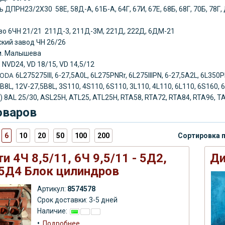
ль
ДПРН23/2Х30 58Е, 58Д-А, 61Б-А, 64Г, 67И, 67Е, 68Б, 68Г, 70Б, 7
во
6ЧН 21/21 211Д-3, 211Д-3М, 221Д, 222Д, 6ДМ-21
кий завод ЧН 26/26
им. Малышева
 NVD24, VD 18/15, VD 14,5/12
KODA
6L275275III, 6-27,5A0L, 6L275PNRr, 6L275IIIPN, 6-27,5A2L, 6L350
5B8L, 12V-27,5B8L, 3S110, 4S110, 6S110, 3L110, 4L110, 6L110, 6S160
) 8AL 25/30, ASL25H, ATL25, ATL25H, RTA58, RTA72, RTA84, RTA96, T
оваров
6
10
20
50
100
200
Сортировка 
и 4Ч 8,5/11, 6Ч 9,5/11 - 5Д2,
Ди
5Д4 Блок цилиндров
Артикул:
8574578
Срок доставки: 3-5 дней
Наличие:
•
Подробнее