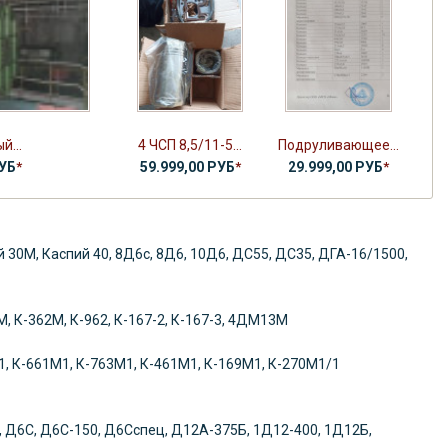
й...
4 ЧСП 8,5/11-5...
Подруливающее...
РУБ
*
59.999,00 РУБ
*
29.999,00 РУБ
*
ий 30М, Каспий 40, 8Д6с, 8Д6, 10Д6, ДС55, ДС35, ДГА-16/1500,
, К-362М, К-962, К-167-2, К-167-3, 4ДМ13М
1, К-661М1, К-763М1, К-461М1, К-169М1, К-270М1/1
, Д6С, Д6С-150, Д6Сспец, Д12А-375Б, 1Д12-400, 1Д12Б,