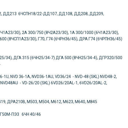
2, ДД213 6ЧСПН18/22-ДД107, ДД108, ДД208, ДД209,
 (8Ч1А23/30), 2А 300/750 (8Ч2А23/30), 1А 300/1000 (6Ч1А23/30),
600 (8ЧСП1А23/30), Г70, Г74 (6ЧРН36/45), ДРА Г74 (6ЧРПН36/45)
25/34), ДГА 315 (6ЧН25/34-7) ДГА 500 (8ЧН25/34-4), ДГР320/500
/34
6-1U, NVD 36-1A, NVD36-1AU, VD36/24 - NVD-48 (SKL) NVD48-2,
NVD48AU - VD-26/20 (SKL) 6VD26/20AL-1, 6VD26/20AL-2,
М419, ДРА210В, М503, М504, М612, М623, М640, М845
ДГ50М-ПЭ3 6ЧН 40/46