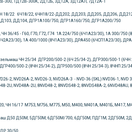
В-300, 1Д12В-300К, 2Д12Б, 3Д12А, 3Д12АЛ, 7Д12А-1
Н 18/22 6Ч18/22, 6ЧН18/22-ДД202, ДД203, ДД205, ДД206, ДД21
Д103, ДД104, ДГР1А100/750, ДГР1А160/750, ДГР1А200/750
, ЧН 36/45 - Г60, Г70, Г72, Г74 1А 224/750 (6Ч1А23/30), 1А 300/750
6Ч2А23/30), 1А 400/1000 (8Ч1А23/30), ДРА450 (6ЧСП1А23/30), ДРА
изельмаш
ЧН 25/34 ДГР200/500-2 (6Ч 25/34-2), ДГР300/500-1 (6ЧН 
, ДГР400/500-2 (8ЧН 25/34-2), ДГР500/500 (8ЧН 25/34-3); 8ЧНП 25
D26-2, NVD26A-2, NVD26-3, NVD26A-3 - NVD-36 (SKL) NVD36-1, NVD 3
48-2U, NVD48A-2U, 8NVD48-2, 8NVDS48-2, 8NVDS48A-2, 6NVD48AU, 8
-1
20, ЧН 16/17 М753, М756, М775, М50, М400, М401А, М401Б, М417, 
маш
Д50 Д50М, 5ДГ50М, 6ДГ50М/700, 6ДГ50М, ПДГ1М, 2ДГ50М, 2
ДР 30/50