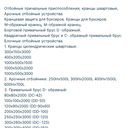
Отбойные причальные приспособления, кранцы швартовые,
Арочные отбойные устройства.
Кранцевая защита для буксиров. Кранцы для буксиров.
W-образный кранец, М-образной кранец.
Бортовой привальный брус D -образный.
Квадратный привальный брус и С- образный привальный брус.
Блочные отбойные устройства.
1. Кранцы цилиндрические швартовые:
300х150х3000
400х200х2000
1000х500х1500
1000х500х2000
1000х500х3000
2. Арочные отбойники: 250Hх500L 300Hх2000L 400Hх1500L
600Hх700L
3. Привальный брус D- образный:
80х80х2000 (DC-42)
100х100х2000 (DD-50)
120х90х2000 (DD-90х60)
200х200х2000 (DD-100)
250х250х3000 (DD-120)
300х260х3000 (DC- 125)
300х300х4000 (DD-150)