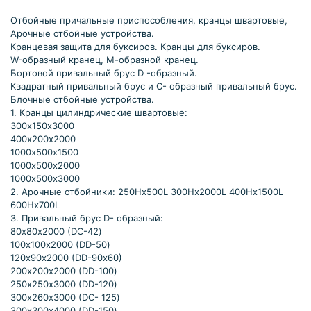
Отбойные причальные приспособления, кранцы швартовые,
Арочные отбойные устройства.
Кранцевая защита для буксиров. Кранцы для буксиров.
W-образный кранец, М-образной кранец.
Бортовой привальный брус D -образный.
Квадратный привальный брус и С- образный привальный брус.
Блочные отбойные устройства.
1. Кранцы цилиндрические швартовые:
300х150х3000
400х200х2000
1000х500х1500
1000х500х2000
1000х500х3000
2. Арочные отбойники: 250Hх500L 300Hх2000L 400Hх1500L
600Hх700L
3. Привальный брус D- образный:
80х80х2000 (DC-42)
100х100х2000 (DD-50)
120х90х2000 (DD-90х60)
200х200х2000 (DD-100)
250х250х3000 (DD-120)
300х260х3000 (DC- 125)
300х300х4000 (DD-150)