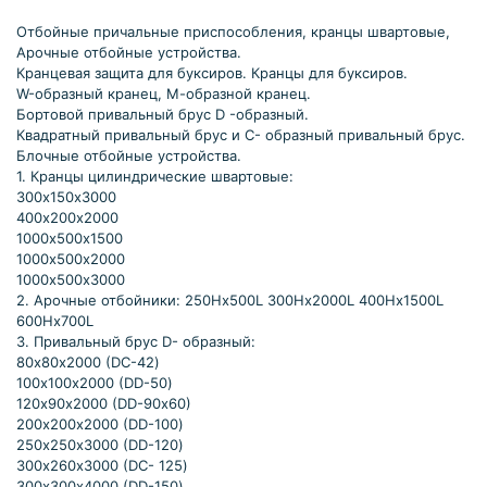
Отбойные причальные приспособления, кранцы швартовые,
Арочные отбойные устройства.
Кранцевая защита для буксиров. Кранцы для буксиров.
W-образный кранец, М-образной кранец.
Бортовой привальный брус D -образный.
Квадратный привальный брус и С- образный привальный брус.
Блочные отбойные устройства.
1. Кранцы цилиндрические швартовые:
300х150х3000
400х200х2000
1000х500х1500
1000х500х2000
1000х500х3000
2. Арочные отбойники: 250Hх500L 300Hх2000L 400Hх1500L
600Hх700L
3. Привальный брус D- образный:
80х80х2000 (DC-42)
100х100х2000 (DD-50)
120х90х2000 (DD-90х60)
200х200х2000 (DD-100)
250х250х3000 (DD-120)
300х260х3000 (DC- 125)
300х300х4000 (DD-150)