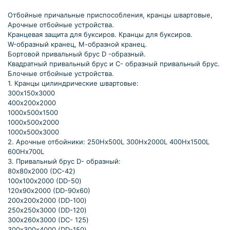
Отбойные причальные приспособления, кранцы швартовые,
Арочные отбойные устройства.
Кранцевая защита для буксиров. Кранцы для буксиров.
W-образный кранец, М-образной кранец.
Бортовой привальный брус D -образный.
Квадратный привальный брус и С- образный привальный брус.
Блочные отбойные устройства.
1. Кранцы цилиндрические швартовые:
300х150х3000
400х200х2000
1000х500х1500
1000х500х2000
1000х500х3000
2. Арочные отбойники: 250Hх500L 300Hх2000L 400Hх1500L
600Hх700L
3. Привальный брус D- образный:
80х80х2000 (DC-42)
100х100х2000 (DD-50)
120х90х2000 (DD-90х60)
200х200х2000 (DD-100)
250х250х3000 (DD-120)
300х260х3000 (DC- 125)
300х300х4000 (DD-150)