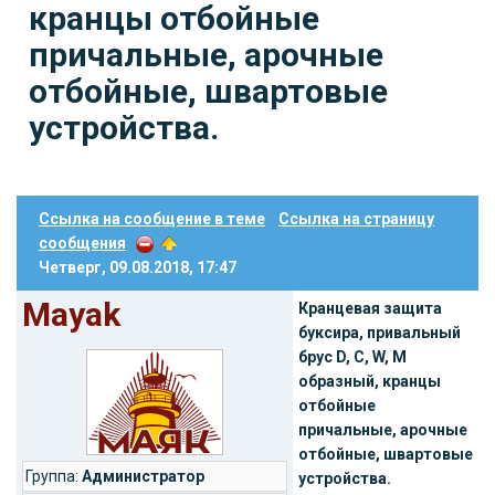
кранцы отбойные
причальные, арочные
отбойные, швартовые
устройства.
Ссылка на сообщение в теме
Ссылка на страницу
сообщения
Четверг, 09.08.2018, 17:47
Mayak
Кранцевая защита
буксира, привальный
брус D, С, W, M
образный, кранцы
отбойные
причальные, арочные
отбойные, швартовые
Группа:
Администратор
устройства.