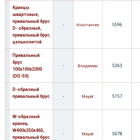
Кранцы
швартовые,
привальный брус
-
5596
Константин
D- образный,
привальный брус
цельнолитой.
Привальный
брус
-
5263
Владимир
100х100х2000
(DD-50)
D-образный
привальный брус
-
5157
Mayak
W-образный
кранец
W400х250х465,
-
5078
Mayak
привальный брус