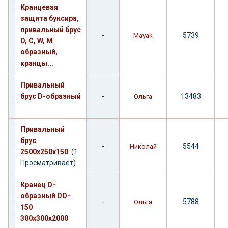
Кранцевая
защита буксира,
привальный брус
-
5739
Mayak
D, С, W, M
образный,
кранцы...
Привальный
брус D-образный
-
13483
Ольга
Привальный
брус
-
5544
Николай
2500х250х150
(1
Просматривает)
Кранец D-
образный DD-
-
5788
Ольга
150
300х300х2000