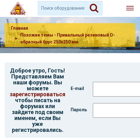
Главная
Похожие темы - Привальный резиновый D-
образный брус 250х250 мм
Доброе утро,
Гость
!
Представляем Вам
наши форумы. Вы
можете
E-mail
зарегистрироваться
чтобы писать на
форумах или
Пароль
зайдите под своим
именем, если Вы
уже
регистрировались.