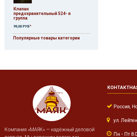
Клапан
предохранительный 524- я
группа
*
99,00 РУБ
Популярные товары категории
КОНТАКТНА
Россия, Н
ул. Лейте
Компания «МАЯК» — надёжный деловой
Пн - Пт 8.