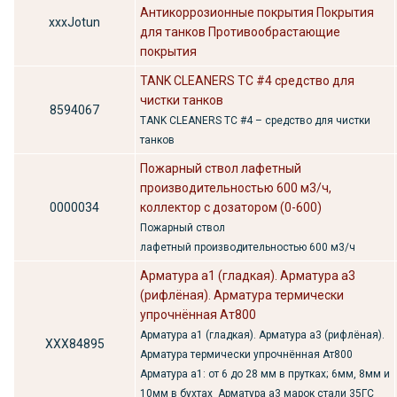
Антикоррозионные покрытия Покрытия
хххJotun
для танков Противообрастающие
покрытия
TANK CLEANERS ТС #4 средство для
чистки танков
8594067
TANK CLEANERS ТС #4 – средство для чистки
танков
Пожарный ствол лафетный
производительностью 600 м3/ч,
0000034
коллектор с дозатором (0-600)
Пожарный ствол
лафетный производительностью 600 м3/ч
Арматура а1 (гладкая). Арматура а3
(рифлёная). Арматура термически
упрочнённая Ат800
Арматура а1 (гладкая). Арматура а3 (рифлёная).
ХХХ84895
Арматура термически упрочнённая Ат800
Арматура а1: от 6 до 28 мм в прутках; 6мм, 8мм и
10мм в бухтах Арматура а3 марок стали 35ГС