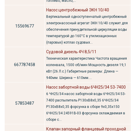
топливо, масло,...
Насос центробежный ЭКН 10/40
Вертикальный одноступенчатый центробежный
электронасосный агрегат ЭКН 10/40 служит для
15569677
обеспечения принудительной циркуляции воды
температурой до 160°С в утилизационных
(паровых) котлах судовых...
Судовой дизель 4Ч 8,5/11
Техническая характеристика Частота вращения
667787458
коленвала, 1500 об/мин Мощность дизеля 19,1
кВт (26 Л.с.) Габаритные размеры: Длина —
940мм. Ширина — 610мм....
Насос забортной воды 6ЧН25/34 53-7400
6 ЧН25/34 насос забортной воды 6ЧН25/34 53-
7400 распылитель P130xB8x0,35 6ЧН25/34
57853487
P130xB8x0,35 форсунка в сборе 9x0,35x150
6ЧН25/34 24591B-03 форсунка охлаждаемая в
сборе с...
Клапан запорный фланцевый проходной