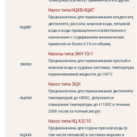
Электронасосы могут применяться и в других...
Насос типа НЦКВ НЦКГ
Предназначены для перекачивания конденсата,
дистиллята, рассола, морской воды, питьевой
нцквг
воды и воды промышленно-хозяйственного
назначения с содержанием механических
примесей не более 0,1% по объему...
Насосы типа ЭКН 10/1
Предназначены для перекачивания пресной и
экнхх
морской воды в судовых системах, температура
перекачиваемой жидкости до 105°С.
Насос типа ЭЦН
Предназначены для перекачивания дистиллята
эцнхх
температурой до +850С, допускается
повышение температуры до +1100С в течение
2000 часов за полный ресурс.
Насос типа НЦ 4,5/10
Предназначены для подачи пресной воды (в
нцххх
том числе питьевой) в системах морских и