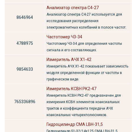
Анализатор спектра С4-27
Анализатор спектра С4-27 используется для
8646964
исследования распределения
электромагнитных колебаний в полосе частот.
Частотомер Ч3-34
4788975
Частотомер Ч3-34 для определения частоты
сигнала и его составляющих.
Измеритель АЧХ Х1-42
Измеритель АЧХ Х1-42 показывает зависимость
9854633
модуля определенной функции от частоты в
графическом виде.
Измеритель КСВН РК2-47
Измеритель КСВН РК2-47 предназначен для
765336896
измерения КСВН элементов коаксиальных
трактов и коэффициента передачи АЧХ
коаксиальных четырехполюсников.
Гидроцилиндр СМА LBH-31,5
Гидроцилиндр S1-32/14х125 СМА LBH-31,5