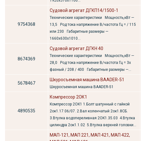
1920х570х1100...
Судовой агрегат ДГКП14/1500-1
Технические характеристики Мощность,кВт —
9754368
13,5 Род тока напряжение В/частота Гц = / 115
или 230 Габаритные размеры —
1660х630х1010...
Судовой агрегат ДГКН 40
Технические характеристики Мощность,кВт —
8674369
28,0 Род тока напряжение В/частота Гц = 3х
фазный / 208 / 400 Габаритные размеры —...
Шкуросъемная машина BAADER-51
5678467
Шкуросъемная машина BAADER-51
Компрессор 2ОК1
Компрессор 2ОК1 1.Болт шатунный с гайкой
4890535
2ок1.17.06/07. 2.Вал коленчатый 2ок1.8СБ.
3.Втулка водопереливная 2ОК1.35.03 4.Втулка
цилиндра 2ок1.1.02 5.Втулка верхней головки...
МАП-121, МАП 221, МАП 421, МАП 422,