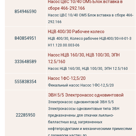
Насос ЦВС 10/40 ОМ5 Блок вставка в
сборе 466-292.166
854946590
Насос ЦВС 10/40 ОМ5 Блок вставка в сборе 466-
292.166
НЦВ 400/30 Рабочее колесо
840854951
НЦВ 400/30, Колесо рабочее НЦВ400/30-I-II-01-3
Н11.120.00.003-06
Насос НЦВ 160/30, НЦВ 100/30, ЭПН
333648589
12.5/160
Насос НЦВ 160/30, НЦВ 100/30, ЭПН 12.5/160
Насос 1ФС-12,5/20
555838354
Фекальный насос Насос 1ФС-12,5/20
ЭВН 5/5 Электронасос одновинтовой
Электронасос одновинтовой ЭВН 5/5
Электронасосы одновинтовые типа ЭВН
22285950
предназначены для откачки льяльно-
балластных вод, загрязненных
нефтепродуктами и механическими примесями
с размером частиц до...