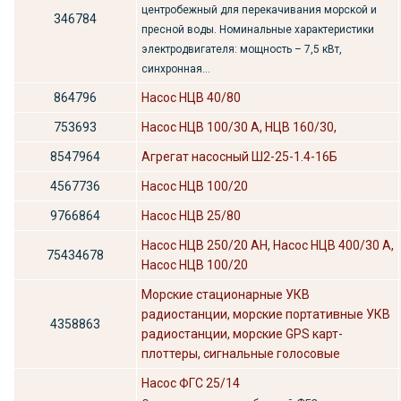
центробежный для перекачивания морской и
346784
пресной воды. Номинальные характеристики
электродвигателя: мощность – 7,5 кВт,
синхронная...
864796
Насос НЦВ 40/80
753693
Насос НЦВ 100/30 А, НЦВ 160/30,
8547964
Агрегат насосный Ш2-25-1.4-16Б
4567736
Насос НЦВ 100/20
9766864
Насос НЦВ 25/80
Насос НЦВ 250/20 АН, Насос НЦВ 400/30 А,
75434678
Насос НЦВ 100/20
Морские стационарные УКВ
радиостанции, морские портативные УКВ
4358863
радиостанции, морские GPS карт-
плоттеры, сигнальные голосовые
Насос ФГС 25/14