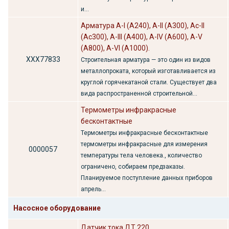
и...
Арматура A-I (А240), A-II (А300), Ас-II
(Ас300), A-III (A400), A-IV (A600), A-V
(А800), А-VI (А1000).
ХХХ77833
Строительная арматура — это один из видов
металлопроката, который изготавливается из
круглой горячекатаной стали. Существует два
вида распространенной строительной...
Термометры инфракрасные
бесконтактные
Термометры инфракрасные бесконтактные
термометры инфракрасные для измерения
0000057
температуры тела человека., количество
ограничено, собираем предзаказы.
Планируемое поступление данных приборов
апрель...
Насосное оборудование
Датчик тока ДТ 220