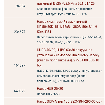
латунный Ду25 Ру2,5 Мпа 521-01.125
194684
Клапан запорный фланцевый проходной
латунный Ду25 Ру2,5 Мпа 521-01.125
Насос химический гермитичный
ЦГ-50/50К-15-1, 15кВт, 380В, 50м3/ч, H
234674
50м, IP54
Насос химический гермитичный ЦГ-50/50К-15-1,
15кВт, 380В, 50м3/ч, H 50м, IP54
НЦВС 40/30, НЦВС 63/30 вакуумная
установка к самовсасывающему насосу
(клапан поплавковый), 275.04.00.000-10
164397
бр.
НЦВС 40/30, НЦВС 63/30 вакуумная установка к
самовсасывающему насосу (клапан
поплавковый), 275.04.00.000-10 бр.
Насос НЦВ 25/20
643579
Насос НЦВ 25/20
Насос SIGMA тип 150-SZO-384-290-00-LC-