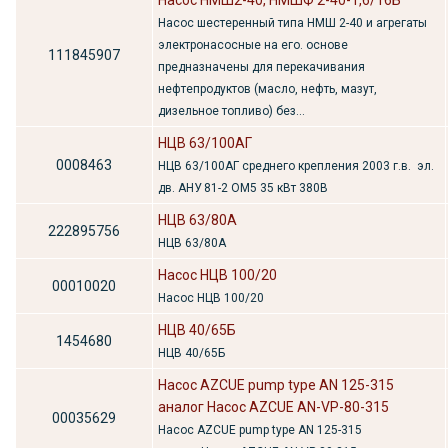
Насос шестеренный типа НМШ 2-40 и агрегаты
электронасосные на его. основе
111845907
предназначены для перекачивания
нефтепродуктов (масло, нефть, мазут,
дизельное топливо) без...
НЦВ 63/100АГ
0008463
НЦВ 63/100АГ среднего крепления 2003 г.в. эл.
дв. АНУ 81-2 ОМ5 35 кВт 380В
НЦВ 63/80А
222895756
НЦВ 63/80А
Насос НЦВ 100/20
00010020
Насос НЦВ 100/20
НЦВ 40/65Б
1454680
НЦВ 40/65Б
Насос AZCUE pump type AN 125-315
аналог Насос AZCUE AN-VP-80-315
00035629
Насос AZCUE pump type AN 125-315