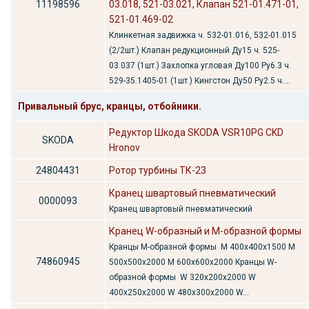
11198596
03.018, 521-03.021, Клапан 521-01.471-01,
521-01.469-02
Клинкетная задвижка ч. 532-01.016, 532-01.015
(2/2шт.) Клапан редукционный Ду15 ч. 525-
03.037 (1шт.) Захлопка угловая Ду100 Ру6.3 ч.
529-35.1405-01 (1шт.) Кингстон Ду50 Ру2.5 ч....
Привальный брус, кранцы, отбойники.
Редуктор Шкода SKODA VSR10PG СKD
SKODA
Hronov
24804431
Ротор турбины ТК-23
Кранец швартовый пневматический
0000093
Кранец швартовый пневматический
Кранец W-образный и M-образной формы
Кранцы M-образной формы М 400х400х1500 М
74860945
500х500х2000 М 600х600х2000 Кранцы W-
образной формы W 320х200х2000 W
400х250х2000 W 480х300х2000 W...