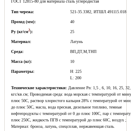
ГОСТ 12815-80 для материала сталь углеродистая
Тип чережа:
521-35.3382, ИТШЛ.491115.018
Проход (мм):
40
2
Py (кг/см
):
25
Материал:
Латунь
Среда:
ВП,ДТ,М,ТНП
Масса (кг):
10
Параметры:
H: 225
L: 200
Технические характеристики:
Давление Pn: 1,5 , 6, 10, 16, 25, 32,
кгс/кв.см; Проводимая среда: вода морская с температурой от мину
плюс 50С, раствор хлористого кальция 28% с температурой от мин
до плюс 50С, масла, вода пресная, дизельное топливо, темные
нефтепродукты с температурой от 0 до плюс 100С, пар с температу
плюс 250С, жидкость ПГВ с температурой до плюс 60С, воздух ;
Материал: бронза, латунь, спецсплав, нержавеющая сталь.