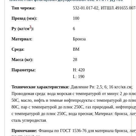
Тип чережа:
532-01.017-02, ИТШЛ.491655.007
Проход (мм):
100
2
Py (кг/см
):
6
Материал:
Бронза
Среда:
ВМ
Масса (кг):
28
Параметры:
H: 420
L: 190
Технические характеристики:
Давление Pn: 2,5; 6; 16 кгс/кв.см;
Проводимая среда: вода морская с температурой от минус 2 до пл
50С, масло, нефть и темные нефтепродукты с температурой до плю
80С, пар с температурой до плюс 250С, газ природный, нефтепрод
с температурой до плюс 250С, вода пресная; Материал: бронза, лат
сталь углеродистая.
Примечание:
Фланцы по ГОСТ 1536-76 для материала бронза, лат