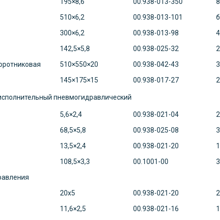
195×8,6
00.938-013-350
8
510×6,2
00.938-013-101
б
300×6,2
00.938-013-98
4
142,5×5,8
00.938-025-32
2
оротниковая
510×550×20
00.938-042-43
3
145×175×15
00.938-017-27
2
исполнительный пневмогидравлический
5,6×2,4
00.938-021-04
2
68,5×5,8
00.938-025-08
3
13,5×2,4
00.938-021-20
1
108,5×3,3
00.1001-00
3
равления
20х5
00.938-021-20
2
11,6×2,5
00.938-021-16
1