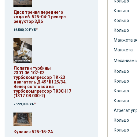
Кольцо
Кольцо
Диск трения переднего
хода сб. 525-04-1 реверс
Кольцо
редуктор 3Д6
*
Кольцо
16.500,00 РУБ
Манжета в
Манжета
Механизм 
Лопатки турбины
Кольцо
2301.06.102-03
турбокомпрессор ТК-23
Кольцо
двигатель Д 49 ЧН 25/34,
Венец сопловой на
Кольцо
турбокомпрессор ТК30Н17
(1317.08.000-2)
Кольцо
*
2.999,00 РУБ
Агрегат уп
Кольцо
Кольцо
Кулачек 525-15-2А