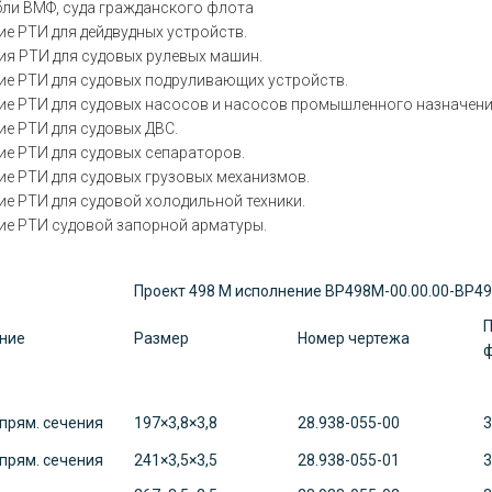
абли ВМФ, суда гражданского флота
е РТИ для дейдвудных устройств.
ия РТИ для судовых рулевых машин.
ие РТИ для судовых подруливающих устройств.
ие РТИ для судовых насосов и насосов промышленного назначени
ие РТИ для судовых ДВС.
ие РТИ для судовых сепараторов.
ие РТИ для судовых грузовых механизмов.
ие РТИ для судовой холодильной техники.
ие РТИ судовой запорной арматуры.
Проект 498 М исполнение ВР498М-00.00.00-ВР49
П
ние
Размер
Номер чертежа
прям. сечения
197×3,8×3,8
28.938-055-00
3
прям. сечения
241×3,5×3,5
28.938-055-01
3