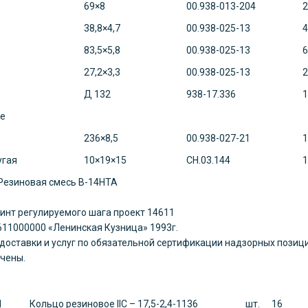
69×8
00.938-013-204
2
38,8×4,7
00.938-025-13
4
83,5×5,8
00.938-025-13
6
27,2×3,3
00.938-025-13
2
Д 132
938-17.336
1
ре
236×8,5
00.938-027-21
1
угая
10×19×15
СН.03.144
1
ая смесь В-14НТА
инт регулируемого шага проект 14611
11000000 «Ленинская Кузница» 1993г.
доставки и услуг по обязательной сертификации надзорных позиц
чены.
1
Кольцо резиновое
IIC – 17
,
5-2
,
4-1136
шт.
16