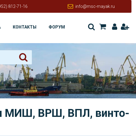
952) 812-71-16
info@msc-mayak.ru
А
КОНТАКТЫ
ФОРУМ
я МИШ, ВРШ, ВПЛ, винто-