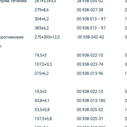
прям. сечения
267×3,5×3,5
28.938-055-02
3
279×8,6
00.938-027-28
2
304×6,2
00.938.013 – 97
1
383х6,2
00.938.013 – 97
2
оротниковая
275×300×12,5
.00.938-042-42
3
л
19,5×3
00.938-022-10
5
107,5×3,3
00.938-023-74
3
215×6,2
00.938-013-96
1
19,5×3
00.938-022-10
5
43,8×4,1
00.938-013-185
2
53,5×5,8
00.938-025-02
1
137,5×5,8
00.938-025-31
2