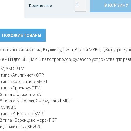
В КОРЗИНУ
Количество
ПОХОЖИЕ ТОВАРЫ
отехнические изделия, Втулки Гудрича, Втулки МУВП, Дейдвудное у
ие РТИ для ВПЛ, МИШ валопроводов, рулевого устройства для раз
2 М, ЭМ СРТМ
3 типа «Альпинист» СТР
4 типа «Кронштадт» БМРТ
3 типа «Орленок» СТМ
86 типа «Горизонт» БАТ
88 типа «Пулковский меридиан» БМРТ
 М, 498 С
8 типа «И. Бочков» БМРТ
32 типа «Баренцево море» ПСТ
ый движитель ДКК20/5