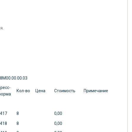
я.
8М00.00.00.03
ресс-
Кол-во
Цена
Стоимость
Примечание
форма
417
8
0,00
418
8
0,00