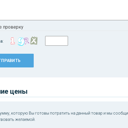
е проверку
а:
ие цены
умму, которую Вы готовы потратить на данный товар и мы сообщим
твовать желаемой.