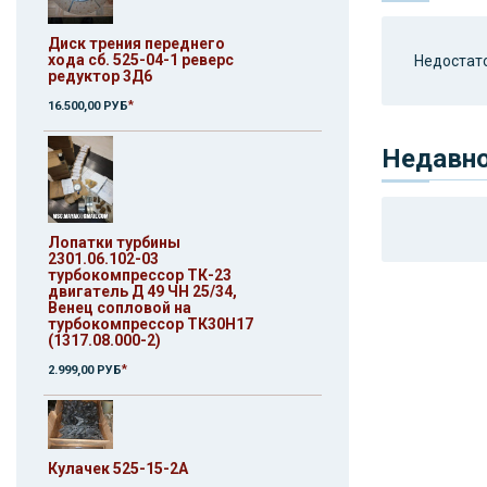
Диск трения переднего
хода сб. 525-04-1 реверс
Недостато
редуктор 3Д6
*
16.500,00 РУБ
Недавн
Лопатки турбины
2301.06.102-03
турбокомпрессор ТК-23
двигатель Д 49 ЧН 25/34,
Венец сопловой на
турбокомпрессор ТК30Н17
(1317.08.000-2)
*
2.999,00 РУБ
Кулачек 525-15-2А