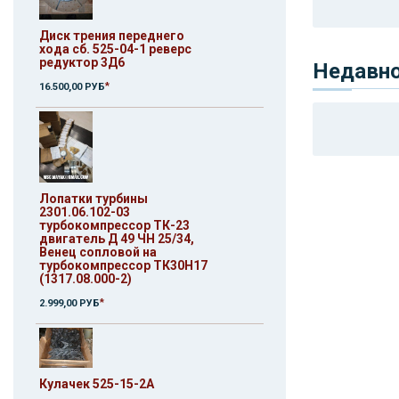
Диск трения переднего
хода сб. 525-04-1 реверс
редуктор 3Д6
Недавн
*
16.500,00 РУБ
Лопатки турбины
2301.06.102-03
турбокомпрессор ТК-23
двигатель Д 49 ЧН 25/34,
Венец сопловой на
турбокомпрессор ТК30Н17
(1317.08.000-2)
*
2.999,00 РУБ
Кулачек 525-15-2А