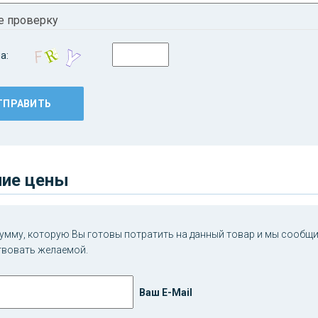
е проверку
а:
ие цены
умму, которую Вы готовы потратить на данный товар и мы сообщим
твовать желаемой.
Ваш E-Mail