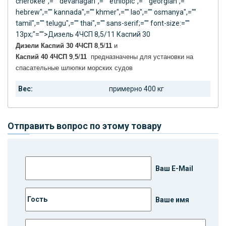
cherokee",="" devanagari",="" ethiopic",="" georgian",=""
hebrew",="" kannada",="" khmer",="" lao",="" osmanya",=""
tamil",="" telugu",="" thai",="" sans-serif;="" font-size:=""
13px;"="">Дизель 4ЧСП 8,5/11 Каспий 30
Дизели
Каспий
30
4
ЧСП
8
,
5
/
11
и
Каспий
40
4
ЧСП
9
,
5
/
11
предназначены для установки на
спасательные шлюпки морских судов
Вес:
примерно 400 кг
Отправить вопрос по этому товару
Ваш E-Mail
Ваше имя