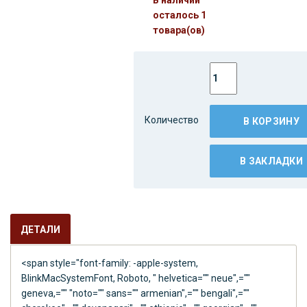
осталось 1
товара(ов)
Количество
В КОРЗИНУ
В ЗАКЛАДКИ
ДЕТАЛИ
<span style="font-family: -apple-system,
BlinkMacSystemFont, Roboto, " helvetica="" neue",=""
geneva,="" "noto="" sans="" armenian",="" bengali",=""