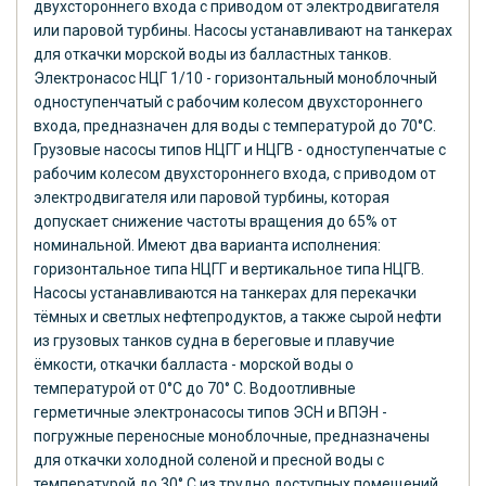
двухстороннего входа с приводом от электродвигателя
или паровой турбины. Насосы устанавливают на танкерах
для откачки морской воды из балластных танков.
Электронасос НЦГ 1/10 - горизонтальный моноблочный
одноступенчатый с рабочим колесом двухстороннего
входа, предназначен для воды с температурой до 70°С.
Грузовые насосы типов НЦГГ и НЦГВ - одноступенчатые с
рабочим колесом двухстороннего входа, с приводом от
электродвигателя или паровой турбины, которая
допускает снижение частоты вращения до 65% от
номинальной. Имеют два варианта исполнения:
горизонтальное типа НЦГГ и вертикальное типа НЦГВ.
Насосы устанавливаются на танкерах для перекачки
тёмных и светлых нефтепродуктов, а также сырой нефти
из грузовых танков судна в береговые и плавучие
ёмкости, откачки балласта - морской воды о
температурой от 0°С до 70° С. Водоотливные
герметичные электронасосы типов ЭСН и ВПЭН -
погружные переносные моноблочные, предназначены
для откачки холодной соленой и пресной воды с
температурой до 30° С из трудно доступных помещений