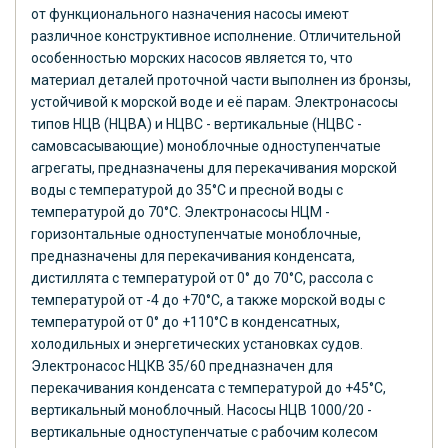
от функционального назначения насосы имеют
различное конструктивное исполнение. Отличительной
особенностью морских насосов является то, что
материал деталей проточной части выполнен из бронзы,
устойчивой к морской воде и её парам. Электронасосы
типов НЦВ (НЦВА) и НЦВС - вертикальные (НЦВС -
самовсасывающие) моноблочные одноступенчатые
агрегаты, предназначены для перекачивания морской
воды с температурой до 35°С и пресной воды с
температурой до 70°С. Электронасосы НЦМ -
горизонтальные одноступенчатые моноблочные,
предназначены для перекачивания конденсата,
дистиллята с температурой от 0° до 70°С, рассола с
температурой от -4 до +70°С, а также морской воды с
температурой от 0° до +110°С в конденсатных,
холодильных и энергетических установках судов.
Электронасос НЦКВ 35/60 предназначен для
перекачивания конденсата с температурой до +45°С,
вертикальный моноблочный. Насосы НЦВ 1000/20 -
вертикальные одноступенчатые с рабочим колесом