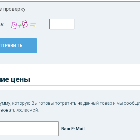
е проверку
а:
ие цены
умму, которую Вы готовы потратить на данный товар и мы сообщим
твовать желаемой.
Ваш E-Mail