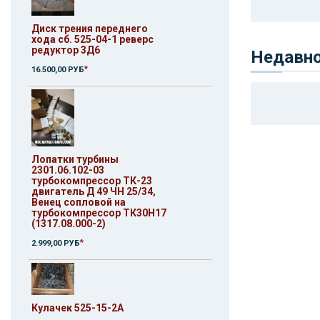
Диск трения переднего
хода сб. 525-04-1 реверс
редуктор 3Д6
Недавн
*
16.500,00 РУБ
Лопатки турбины
2301.06.102-03
турбокомпрессор ТК-23
двигатель Д 49 ЧН 25/34,
Венец сопловой на
турбокомпрессор ТК30Н17
(1317.08.000-2)
*
2.999,00 РУБ
Кулачек 525-15-2А