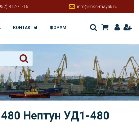
952) 812-71-16
info@msc-mayak.ru
А
КОНТАКТЫ
ФОРУМ
 480 Нептун УД1-480