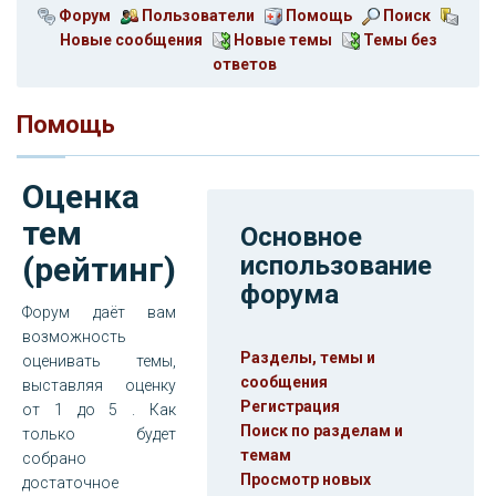
Форум
Пользователи
Помощь
Поиск
Новые сообщения
Новые темы
Темы без
ответов
Помощь
Оценка
тем
Основное
(рейтинг)
использование
форума
Форум даёт вам
возможность
Разделы, темы и
оценивать темы,
сообщения
выставляя оценку
Регистрация
от 1 до 5 . Как
Поиск по разделам и
только будет
темам
собрано
Просмотр новых
достаточное