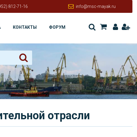
952) 812-71-16
info@msc-mayak.ru
А
КОНТАКТЫ
ФОРУМ
ительной отрасли