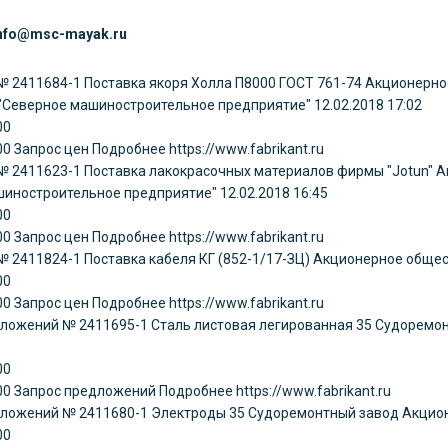
info@msc-mayak.ru
 № 2411684-1
Поставка якоря Холла П8000 ГОСТ 761-74
Акционерно
"Северное машиностроительное предприятие"
12.02.2018 17:02
00
00
Запрос цен
Подробнее https://www.fabrikant.ru
 № 2411623-1
Поставка лакокрасочных материалов фирмы "Jotun"
А
шиностроительное предприятие"
12.02.2018 16:45
00
00
Запрос цен
Подробнее https://www.fabrikant.ru
 № 2411824-1
Поставка кабеля КГ (852-1/17-ЗЦ)
Акционерное общес
00
00
Запрос цен
Подробнее https://www.fabrikant.ru
дложений № 2411695-1
Сталь листовая легированная
35 Судоремон
00
00
Запрос предложений
Подробнее https://www.fabrikant.ru
дложений № 2411680-1
Электроды
35 Судоремонтный завод Акцион
00