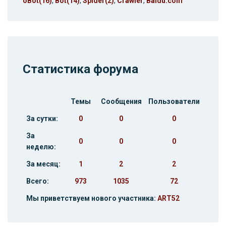
oBot(16)
,
Bot(14)
,
Spider(2)
,
Crawler
,
Baidu.com
Статистика форума
Темы
Сообщения
Пользователи
За сутки:
0
0
0
За
0
0
0
неделю:
За месяц:
1
2
2
Всего:
973
1035
72
Мы приветствуем нового участника:
ART52