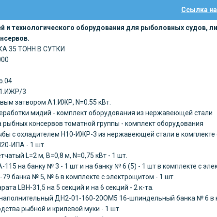
Ссылка на
й и технологического оборудования для рыболовных судов, ли
нсервов.
А 35 ТОНН В СУТКИ
000
o.04
А1.ИЖР/3
овым затвором А1.ИЖР, N=0.55 кВт.
реработки мидий - комплект оборудования из нержавеющей стали
а рыбных консервов томатной группы - комплект оборудования
ыбы с охладителем Н10-ИЖР-3 из нержавеющей стали в комплекте с
20-ИПА - 1 шт.
чатый L=2 м, В=0,8 м, N=0,75 кВт - 1 шт.
115 на банку № 3 - 1 шт и на банку № 6 (5) - 1 шт в комплекте с э
79 банка № 5, № 6 в комплекте с электрощитом - 1 шт.
ата LBH-31,5 на 5 секций и на 6 секций - 2 к-та.
наполнительный ДН2-01-160-20ОМ5 16-шпиндельный банка № 6 в к
дства рыбной и крилевой муки - 1 шт.