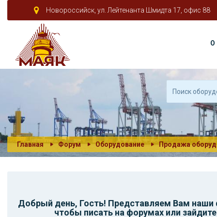
Новороссийск, ул. Лейтенанта Шмидта 17, офис 88
О
Главная
Форум
Оборудование
Продажа оборуд
Добрый день,
Гость
! Представляем Вам наши
чтобы писать на форумах или зайдите