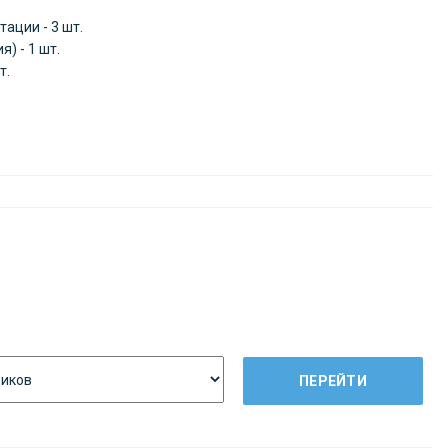
ации - 3 шт.
) - 1 шт.
т.