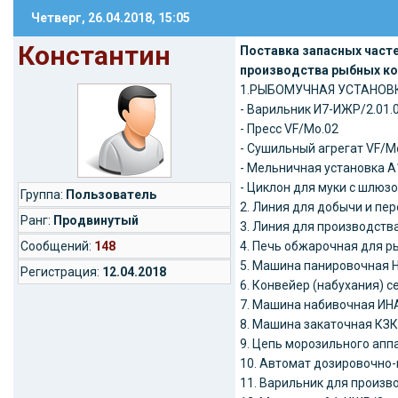
Четверг, 26.04.2018, 15:05
Константин
Поставка запасных часте
производства рыбных ко
1.РЫБОМУЧНАЯ УСТАНОВК
- Варильник И7-ИЖР/2.01.
- Пресс VF/Mo.02
- Сушильный агрегат VF/M
- Мельничная установка 
- Циклон для муки с шлюз
Группа:
Пользователь
2. Линия для добычи и пе
Ранг:
Продвинутый
3. Линия для производств
Cообщений:
148
4. Печь обжарочная для р
5. Машина панировочная Н
Регистрация:
12.04.2018
6. Конвейер (набухания) сет
7. Машина набивочная ИНА-
8. Машина закаточная КЗК-
9. Цепь морозильного аппар
10. Автомат дозировочно-
11. Варильник для произво