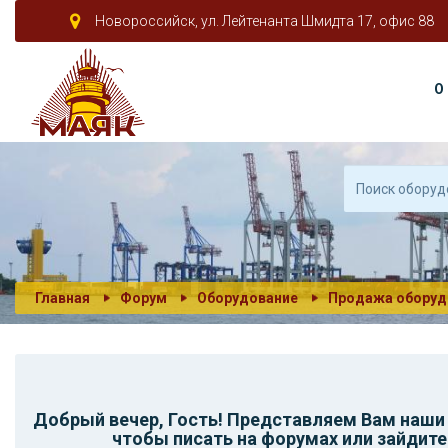
Новороссийск, ул. Лейтенанта Шмидта 17, офис 88
О
Главная
Форум
Оборудование
Продажа оборуд
Добрый вечер,
Гость
! Представляем Вам наш
чтобы писать на форумах или зайдите