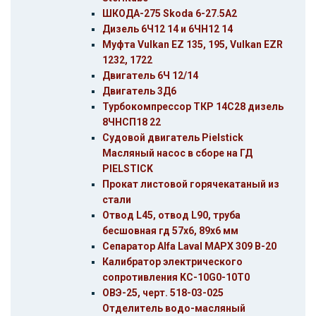
ШКОДА-275 Skoda 6-27.5А2
Дизель 6Ч12 14 и 6ЧН12 14
Муфта Vulkan EZ 135, 195, Vulkan EZR
1232, 1722
Двигатель 6Ч 12/14
Двигатель 3Д6
Турбокомпрессор ТКР 14С28 дизель
8ЧНСП18 22
Судовой двигатель Pielstick
Масляный насос в сборе на ГД
PIELSTIСK
Прокат листовой горячекатаный из
стали
Отвод L45, отвод L90, труба
бесшовная гд 57х6, 89х6 мм
Сепаратор Alfa Laval MAPX 309 B-20
Калибратор электрического
сопротивления KC-10G0-10T0
ОВЭ-25, черт. 518-03-025
Отделитель водо-масляный