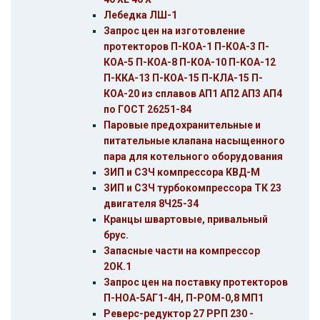
Лебедка ЛШ-1
Запрос цен на изготовление
протекторов П-КОА-1 П-КОА-3 П-
КОА-5 П-КОА-8 П-КОА-10 П-КОА-12
П-ККА-13 П-КОА-15 П-КЛА-15 П-
КОА-20 из сплавов АП1 АП2 АП3 АП4
по ГОСТ 26251-84
Паровые предохранительные и
питательные клапана насыщенного
пара для котельного оборудования
ЗИП и СЗЧ компрессора КВД-М
ЗИП и СЗЧ турбокомпрессора ТК 23
двигателя 8Ч25-34
Кранцы швартовые, привальный
брус.
Запасные части на компрессор
2ОК.1
Запрос цен на поставку протекторов
П-НОА-5АГ1-4Н, П-РОМ-0,8 МП1
Реверс-редуктор 27 РРП 230 -