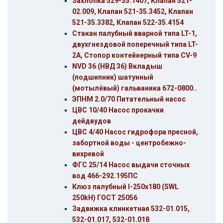
Захлопка 529-35.1407, Клапан 521-
02.009, Клапан 521-35.3452, Клапан
521-35.3382, Клапан 522-35.4154
Стакан палубный вварной типа LT-1,
двухгнездовой поперечный типа LT-
2A, Стопор контейнерный типа CV-9
NVD 36 (НВД 36) Вкладыш
(подшипник) шатунный
(мотылёвый) гальваника 672-0800..
ЭПНМ 2.0/70 Питательный насос
ЦВС 10/40 Насос прокачки
дейдвудов
ЦВС 4/40 Насос гидрофора пресной,
забортной воды - центробежно-
вихревой
ФГС 25/14 Насос выдачи сточных
вод 466-292.195ПС
Клюз палубный I-250х180 (SWL
250kH) ГОСТ 25056
Задвижка клинкетная 532-01.015,
532-01.017, 532-01.018