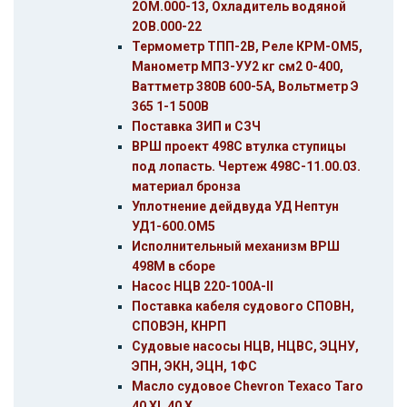
2ОМ.000-13, Охладитель водяной
2ОВ.000-22
Термометр ТПП-2В, Реле КРМ-ОМ5,
Манометр МПЗ-УУ2 кг см2 0-400,
Ваттметр 380В 600-5А, Вольтметр Э
365 1-1 500В
Поставка ЗИП и СЗЧ
ВРШ проект 498С втулка ступицы
под лопасть. Чертеж 498С-11.00.03.
материал бронза
Уплотнение дейдвуда УД Нептун
УД1-600.ОМ5
Исполнительный механизм ВРШ
498М в сборе
Насос НЦВ 220-100А-II
Поставка кабеля судового СПОВН,
СПОВЭН, КНРП
Судовые насосы НЦВ, НЦВС, ЭЦНУ,
ЭПН, ЭКН, ЭЦН, 1ФС
Масло судовое Chevron Texaco Taro
40 XL 40 Х