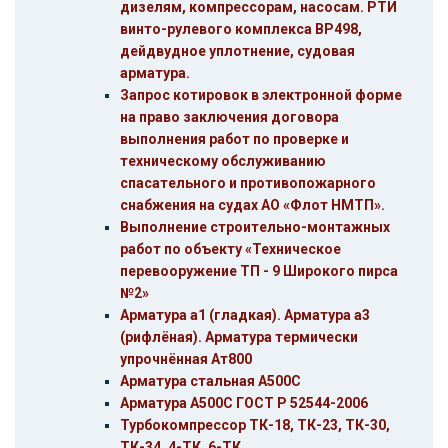
дизелям, компрессорам, насосам. РТИ
винто-рулевого комплекса ВР498,
дейдвудное уплотнение, судовая
арматура.
Запрос котировок в электронной форме
на право заключения договора
выполнения работ по проверке и
техническому обслуживанию
спасательного и противопожарного
снабжения на судах АО «Флот НМТП».
Выполнение строительно-монтажных
работ по объекту «Техническое
перевооружение ТП - 9 Широкого пирса
№2»
Арматура а1 (гладкая). Арматура а3
(рифлёная). Арматура термически
упрочнённая Ат800
Арматура стальная А500С
Арматура А500С ГОСТ Р 52544-2006
Турбокомпрессор ТК-18, ТК-23, ТК-30,
ТК-34, 4-ТК, 6-ТК