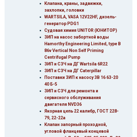
Клапана, краны, задвижки,
захлопки, головки
WARTSILA, VASA 12V22HF, дизель-
генератор PDG1
Судовая химия UNITOR (ЮНИТОР)
ЗИП на насос забортной воды
Hamorthy Engineering Limited, type B
86v Vertical Non Self Priming
Centrifugal Pump
ЗИП и СЗЧ на ДГ Wartsila 6R22
ЗИП и СЗЧ на ДГ Caterpillar
Поставки ЗИП к насосу 3В 16 63-20
40 Б-5
ЗИП и СЗЧ для ремонта и
сервисного обслуживания
двигателя NVD36
Якорная цепь 22 калибр, ГОСТ 228-
79, 22-22а
Клапан запорный проходной,
угловой фланцевый концевой