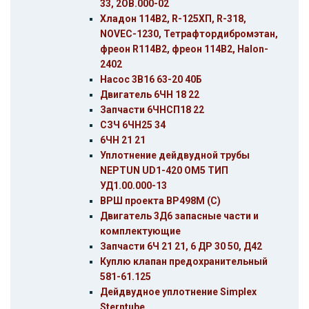
33, 2ОВ.000-02
Хладон 114В2, R-125ХП, R-318,
NOVEC-1230, Тетрафтордибромэтан,
фреон R114B2, фреон 114В2, Halon-
2402
Насос 3В16 63-20 40Б
Двигатель 6ЧН 18 22
Запчасти 6ЧНСП18 22
СЗЧ 6ЧН25 34
6ЧН 21 21
Уплотнение дейдвудной трубы
NEPTUN UD1-420 ОМ5 ТИП
УД1.00.000-13
ВРШ проекта ВР498М (С)
Двигатель 3Д6 запасные части и
комплектующие
Запчасти 6Ч 21 21, 6 ДР 30 50, Д42
Куплю клапан предохранительный
581-61.125
Дейдвудное уплотнение Simplex
Sterntube