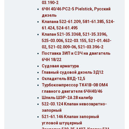
03.190-2
6ЧН 40/46 PC2-5 Pielstick, Русский
дизель
Клапана 522-61.209, 581-61.385, 524-
61.424, 524-61.495
Клапан 521-35.3368, 521-35.3396,
525-03.006, 522-03.155, 521-01.463-
02, 521-02.009-06, 521-03.396-2
Поставка ЗИП и СЗЧ на двигатель
6ЧН 18/22
Судовая арматура
Главный судовой дизель ЗД12
Охладитель ВХД-12,5
Турбокомпрессор ТК41В-08 ОМ4
главного двигателя 6ЧН40/46
Шпиль ШЭР-2А 28 калибр
522-03.124 Клапан невозвратно-
запорный
521-61.146 Клапан запорный
угловой штуцерный