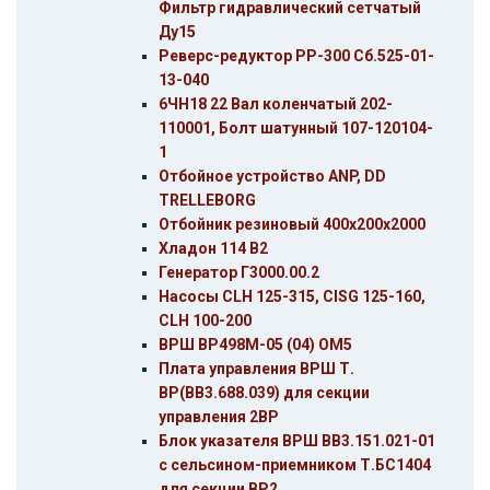
Фильтр гидравлический сетчатый
Ду15
Реверс-редуктор РР-300 Сб.525-01-
13-040
6ЧН18 22 Вал коленчатый 202-
110001, Болт шатунный 107-120104-
1
Отбойное устройство ANP, DD
ТRELLEBORG
Отбойник резиновый 400х200х2000
Хладон 114 В2
Генератор Г3000.00.2
Насосы CLH 125-315, CISG 125-160,
CLH 100-200
ВРШ ВР498М-05 (04) ОМ5
Плата управления ВРШ Т.
ВР(ВВ3.688.039) для секции
управления 2ВР
Блок указателя ВРШ ВВ3.151.021-01
с сельсином-приемником Т.БС1404
для секции ВР2