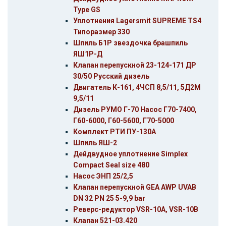
Type GS
Уплотнения Lagersmit SUPREME TS4
Типоразмер 330
Шпиль Б1Р звездочка брашпиль
ЯШ1Р-Д
Клапан перепускной 23-124-171 ДР
30/50 Русский дизель
Двигатель К-161, 4ЧСП 8,5/11, 5Д2М
9,5/11
Дизель РУМО Г-70 Насос Г70-7400,
Г60-6000, Г60-5600, Г70-5000
Комплект РТИ ПУ-130А
Шпиль ЯШ-2
Дейдвудное уплотнение Simplex
Compact Seal size 480
Насос ЭНП 25/2,5
Клапан перепускной GEA AWP UVAB
DN 32 PN 25 5-9,9 bar
Реверс-редуктор VSR-10A, VSR-10В
Клапан 521-03.420