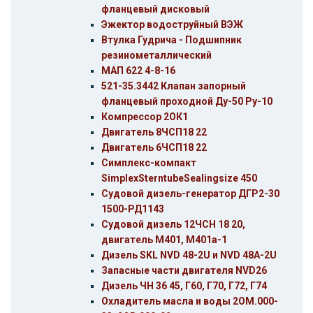
фланцевый дисковый
Эжектор водоструйный ВЭЖ
Втулка Гудрича - Подшипник
резинометаллический
МАП 622 4-8-16
521-35.3442 Клапан запорный
фланцевый проходной Ду-50 Ру-10
Компрессор 2ОК1
Двигатель 8ЧСП18 22
Двигатель 6ЧСП18 22
Симплекс-компакт
SimplexSterntubeSealingsize 450
Судовой дизель-генератор ДГР2-30
1500-РД1143
Судовой дизель 12ЧСН 18 20,
двигатель М401, М401а-1
Дизель SKL NVD 48-2U и NVD 48A-2U
Запасные части двигателя NVD26
Дизель ЧН 36 45, Г60, Г70, Г72, Г74
Охладитель масла и воды 2ОМ.000-