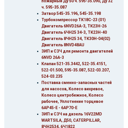
пожарный Ду 50 ч. 595-35.090, Ду 32
ч. 595-35.087
Затвор 545-35.196, 545-35.198
Турбокомпрессор ТК18С-23 (01)
Двигатель 6NVD26A-3, ТК23Н-26
Двигатель 6ЧН25 34-3, ТК23Н-40
Двигатель 8ЧН25 34, ТК30Н-04(02)
Двигатель 8NVD48AU
ЗИП и СЗЧ для ремонта двигателей
6NVD 26A-3
Клапан 521-35.3442, 522-35.4151,
522-01.500, 595-35.087, 522-03.207,
524-03.235
Поставка сменно-запасных частей
для насосов, Колесо вихревое,
Колесо центробежное, Колесо
рабочее, Уплотнение торцевое
6АР45-Е - 6АР70-Е
ЗИП и СЗЧ на дизель 16V22MD
WARTSILA, Д50, CATERPILLAR,
8ЧН2534, 6Ч1822