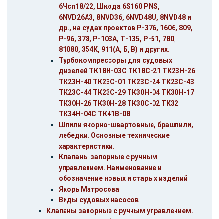
6Чсп18/22, Шкода 6S160 PNS,
6NVD26A3, 8NVD36, 6NVD48U, 8NVD48 и
др., на судах проектов Р-376, 1606, 809,
Р-96, 378, Р-103А, Т-135, Р-51, 780,
81080, 354К, 911(А, Б, В) и других.
Турбокомпрессоры для судовых
дизелей ТК18H-03C ТК18C-21 ТК23Н-26
ТК23Н-40 ТК23C-01 ТК23С-24 ТК23С-43
ТК23С-44 ТК23С-29 ТК30Н-04 ТК30Н-17
ТК30H-26 ТК30Н-28 ТК30C-02 ТК32
ТК34H-04C ТК41В-08
Шпили якорно-швартовные, брашпили,
лебедки. Основные технические
характеристики.
Клапаны запорные с ручным
управлением. Наименование и
обозначение новых и старых изделий
Якорь Матросова
Виды судовых насосов
Клапаны запорные с ручным управлением.