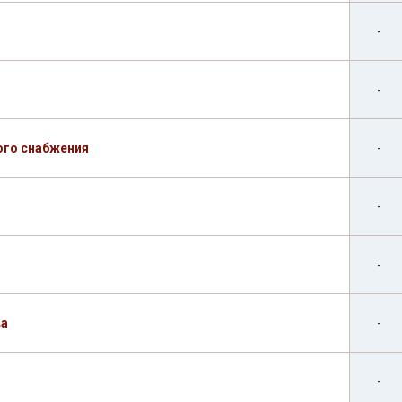
-
-
ого снабжения
-
-
-
ва
-
-