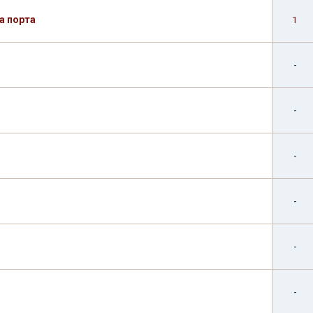
а порта
1
-
-
-
-
-
-