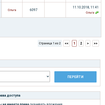
11.10.2018, 11:41
6097
Ольга
Ольга
Страница 1 из 2
<<
1
2
>
>>
ава доступа
ы
не имеете права
скачивать вложения