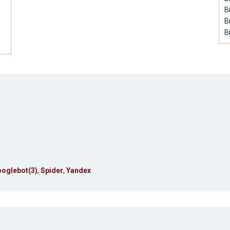
В
В
В
oglebot(3)
,
Spider
,
Yandex