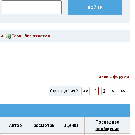
мы
Темы без ответов
Поиск в форуме
Страница 1 из 2
<<
1
2
>
>>
Последнее
ы
Автор
Просмотры
Оценка
сообщение