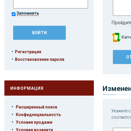
Запомнить
Пройдит
Капч
•
Регистрация
•
Восстановление пароля
Изменен
ИНФОРМАЦИЯ
•
Расширенный поиск
Укажите с
•
Конфиденциальность
соответс
•
Условия продажи
•
Условия возврата