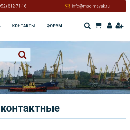
952) 812-71-16
info@msc-mayak.ru
А
КОНТАКТЫ
ФОРУМ
сконтактные