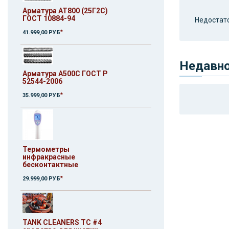
Арматура АТ800 (25Г2С)
ГОСТ 10884-94
Недостато
*
41.999,00 РУБ
Недавн
Арматура A500C ГОСТ Р
52544-2006
*
35.999,00 РУБ
Термометры
инфракрасные
бесконтактные
*
29.999,00 РУБ
TANK CLEANERS ТС #4