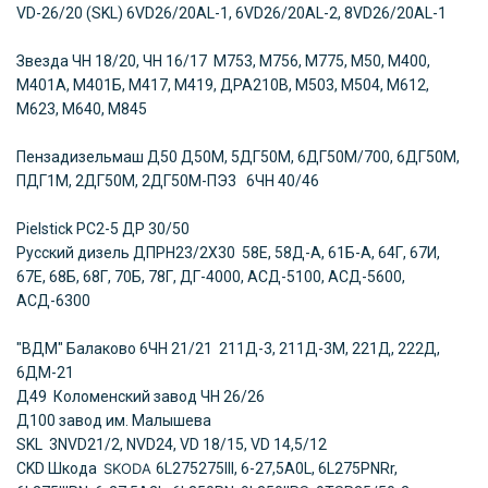
VD-26/20 (SKL) 6VD26/20AL-1, 6VD26/20AL-2, 8VD26/20AL-1
Звезда ЧН 18/20, ЧН 16/17 М753, М756, М775, М50, М400,
М401А, М401Б, М417, М419, ДРА210В, М503, М504, М612,
М623, М640, М845
Пензадизельмаш
Д50 Д50М, 5ДГ50М, 6ДГ50М/700, 6ДГ50М,
ПДГ1М, 2ДГ50М, 2ДГ50М-ПЭ3 6ЧН 40/46
Pielstick PC2-5
ДР 30/50
Русский дизель
ДПРН23/2Х30 58Е, 58Д-А, 61Б-А, 64Г, 67И,
67Е, 68Б, 68Г, 70Б, 78Г, ДГ-4000, АСД-5100, АСД-5600,
АСД-6300
"ВДМ" Балаково
6ЧН 21/21 211Д-3, 211Д-3М, 221Д, 222Д,
6ДМ-21
Д49 Коломенский завод ЧН 26/26
Д100 завод им. Малышева
SKL 3NVD21/2, NVD24, VD 18/15, VD 14,5/12
CKD Шкода
SKODA
6L275275III, 6-27,5A0L, 6L275PNRr,