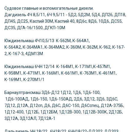
Судовое главные и вспомогательные дизели.
Дагдизель
4Ч 8,5/11, 6Ч 9,5/11 - 5Д2, 5Д2М, 5Д4, ДП26, ДП18,
ДП45, ДС25, Каспий 30М, Каспий 40, 8Д6с, 8Д6, 10Д6, ДС55,
ДС35, ДГА-16/1500, ДГКП-10М
Юждизельмаш
4Ч10,5/13 К-562М, К-564А1,
К-564А2,
К-364МА1, К-364МА2, К-360М, К-362М, К-962, К-167-
2, К-167-3, 4ДМ13М
Юждизельмаш
6ЧН 12/14 К-164М1, К-171М1,К-457М1,
К-958М1, К-471М1, К-166М1, К-661М1, К-763М1, К-461М1,
К-169М1, К-270М1/1
Барнаултрансмаш
3Д6-Д12 1Д12, 1Д6, 1Д6-100,
1Д6-100АД, 1Д6-150, 1Д6-150АД, 2Д6, 3Д12, 3Д6, 3Д6С,
7Д12, Д12А, Д12сп, Д6, Д6С, Д6С-150, Д6Сспец, Д12А-375Б,
1Д12-400, 1Д12Б, 1Д12БМ, 1Д12В-300, 1Д12В-300К, 2Д12Б,
3Д12А, 3Д12АЛ, 7Д12А-1
Дальдизель
ЧН 18/22 6Ч18/22, 6ЧН18/22-ДД202, ДД203,