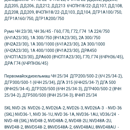
ДД205, ДД206, ДД212, ДД213 6ЧСПН18/22-ДД107, ДД108,
ДД208, ДД209, 8ЧСПН18/22-ДД103, ДД104, ДГР1А100/750,
ДГР1А160/750, ДГР1А200/750
Румо
ЧН 23/30, ЧН 36/45 - Г60, Г70, Г72, Г74 1А 224/750
(6Ч1А23/30), 1А 300/750 (8Ч1А23/30), 2А 300/750
(8Ч2А23/30), 1А 300/1000 (6Ч1А23/30), 2А 300/1000
(6Ч2А23/30), 1А 400/1000 (8Ч1А23/30), ДРА450
(6ЧСП1А23/30), ДРА600 (8ЧСП1А23/30), Г70, Г74 (6ЧРН36/45),
ДРА Г74 (6ЧРПН36/45)
Первомайскдизельмаш
ЧН 25/34 ДГР200/500-2 (6Ч 25/34-2),
ДГР300/500-1 (6ЧН 25/34), ДГА 315 (6ЧН25/34-7) ДГА 500
(8ЧН25/34-4), ДГР320/500 (6ЧН 25/34-3), ДГР400/500-2 (8ЧН
25/34-2), ДГР500/500 (8ЧН 25/34-3); 8ЧНП 25/34
SKL
NVD-26 NVD26-2, NVD26A-2, NVD26-3, NVD26A-3 - NVD-36
(SKL) NVD36-1, NVD 36-1U, NVD 36-1A, NVD36-1AU, VD36/24 -
NVD-48 (SKL) NVD48-2, NVD48A-2, NVD48-2U, NVD48A-2U,
8NVD48-2, 8NVDS48-2, 8NVDS48A-2, 6NVD48AU, 8NVD48AU -