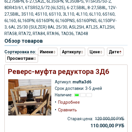
6L275IIIPN, 6-27,5A2L, 6L350PN, 9L350IIPS, 9TSR35/50-2,
8DR43/61, 6TSR52,5/72 (6L525), 6-27,5B8L, 8-27,5B8L, 12V-
27,5B8L, 3S110, 4S110, 6S110, 3L110, 4L110, 6L110, 6S160,
6L160, 6L160PN, 6S160PN, 6L160PNS, 6S160PNS, 6L150PV-
3,
6AL 25/30 (SULZER) 8AL 25/30, ASL25H, ATL25, ATL25H,
RTA58, RTA72, RTA84, RTA96, TAD36, TAD48
Обзор товаров
Сортировка по:
Имени
Артикулу
Цене
Дате
Просмотрам
Реверс-муфта редуктора 3Д6
Артикул:
mufta3d6
Срок доставки: 3-5 дней
Наличие:
•
Подробнее
•
Сравнить
Старая цена:
120.000,00 РУБ
110.000,00 РУБ