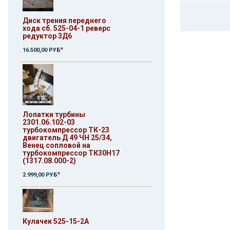
Диск трения переднего
хода сб. 525-04-1 реверс
редуктор 3Д6
*
16.500,00 РУБ
Лопатки турбины
2301.06.102-03
турбокомпрессор ТК-23
двигатель Д 49 ЧН 25/34,
Венец сопловой на
турбокомпрессор ТК30Н17
(1317.08.000-2)
*
2.999,00 РУБ
Кулачек 525-15-2А