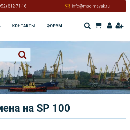
952) 812-71-16
info@msc-mayak.ru
А
КОНТАКТЫ
ФОРУМ
мена на SP 100