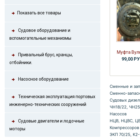
Показать все товары
Судовое оборудование и
вспомогательные механизмы
Муфта Вулк
Привальный брус, кранцы,
99,00 Р
отбойники.
Насосное оборудование
Сменные и зап
Сменно-запасн
Техническая эксплуатация портовых
Судовых дизел
инженерно-технических сооружений
ЧН18/22, ЧН25/
Насосов
НЦВ, НЦВС, ЦВ
Судовые двигатели и лодочные
Компрессоров
моторы
ЭКП 70/25, К2