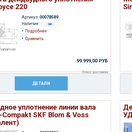
oyce 220
Si
Артикул:
00078589
Наличие:
•
Подробнее
•
Сравнить
99.999,00 РУБ
Плюс
доставка
ДЕТАЛИ
дное уплотнение линии вала
Де
x-Compakt SKF Blom & Voss
УД
алент)