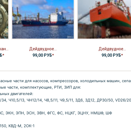
ан...
Дейдвудное...
Дейдвудное...
УБ
*
99,00 РУБ
*
99,00 РУБ
*
асные части для насосов, компрессоров, холодильных машин, сепар
ые части, комплектующие, РТИ, ЗИП для:
ьных двигателей:
34, Ч10,5/13, ЧН12/14, Ч8,5/11, Ч9,5/11, 3Д6, 3Д12, ДР30/50, VD26/
С, ЭКН, ЭПН, ЭСН, ЭВН, ФГС, ФС, НЦКГ, ЭЦНУ, НМШФ, ШФ
-150, КВД-М, 2ОК-1