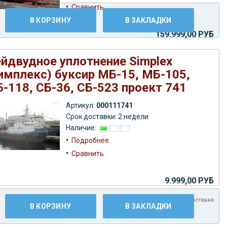
•
Сравнить
В КОРЗИНУ
В ЗАКЛАДКИ
159.999,00 РУБ
Плюс
доставка
йдвудное уплотнение Simplex
имплекс) буксир МБ-15, МБ-105,
-118, СБ-36, СБ-523 проект 741
Артикул:
000111741
Срок доставки: 2 недели
Наличие:
•
Подробнее
•
Сравнить
9.999,00 РУБ
Плюс
доставка
В КОРЗИНУ
В ЗАКЛАДКИ