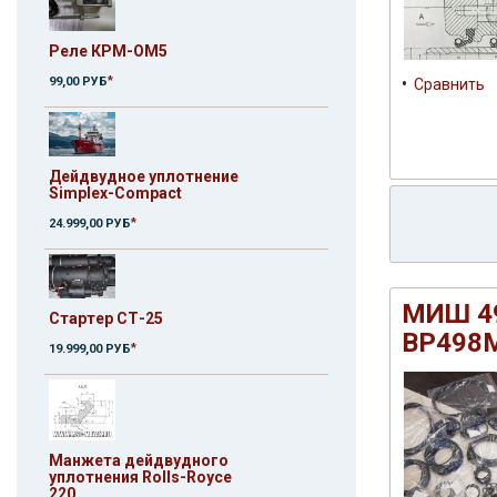
Реле КРМ-ОМ5
•
*
99,00 РУБ
Сравнить
Дейдвудное уплотнение
Simplex-Compact
*
24.999,00 РУБ
МИШ 49
Стартер СТ-25
ВР498М
*
19.999,00 РУБ
Манжета дейдвудного
уплотнения Rolls-Royce
220