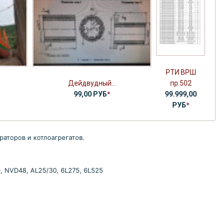
РТИ ВРШ
Дейдвудный...
пр.502
99,00 РУБ
*
99.999,00
РУБ
*
аторов и котлоагрегатов.
20, NVD48, AL25/30, 6L275, 6L525