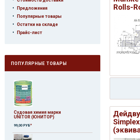
Стоимость доставки
Rolls-R
•
Предложения
•
Популярные товары
•
Остатки на складе
•
Прайс-лист
ПОПУЛЯРНЫЕ ТОВАРЫ
Дейдву
Судовая химия марки
UNITOR (ЮНИТОР)
Simple
*
99,00 РУБ
(эквив