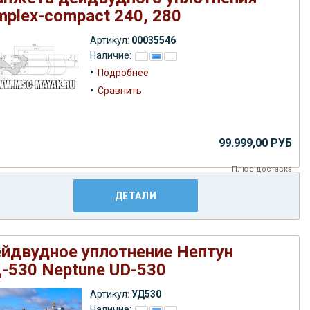
mplex-compact 240, 280
Артикул:
00035546
Наличие:
•
Подробнее
•
Сравнить
99.999,00 РУБ
Плюс
доставка
ДЕТАЛИ
йдвудное уплотнение Нептун
-530 Neptune UD-530
Артикул:
УД530
Наличие: