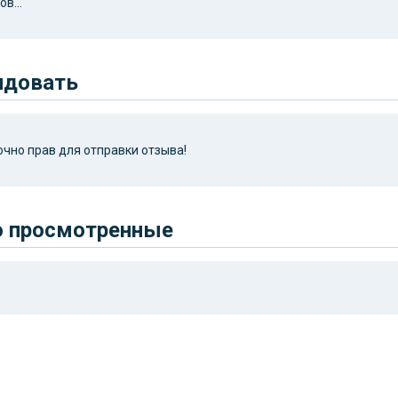
в...
ндовать
чно прав для отправки отзыва!
о просмотренные