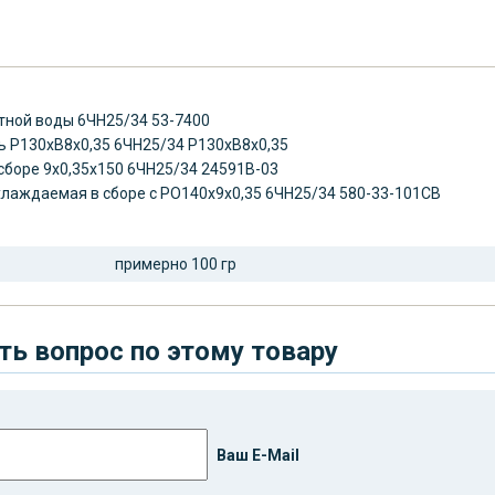
ртной воды
6ЧН25/34
53-7400
ь P130xB8x0,35
6ЧН25/34
P130xB8x0,35
сборе 9x0,35x150
6ЧН25/34
24591B-03
хлаждаемая в сборе с PO140x9x0,35
6ЧН25/34
580-33-101CB
примерно 100 гр
ть вопрос по этому товару
Ваш E-Mail