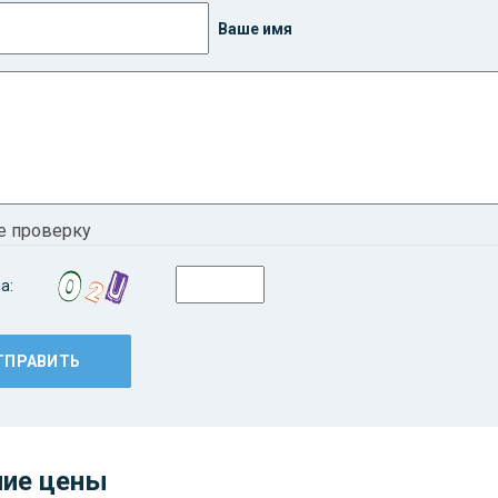
Ваше имя
е проверку
а:
ие цены