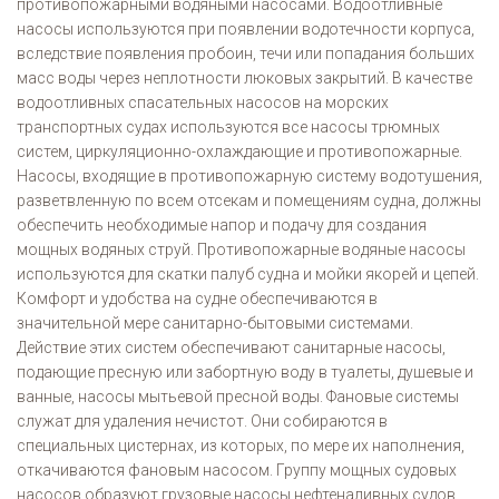
противопожарными водяными насосами. Водоотливные
насосы используются при появлении водотечности корпуса,
вследствие появления пробоин, течи или попадания больших
масс воды через неплотности люковых закрытий. В качестве
водоотливных спасательных насосов на морских
транспортных судах используются все насосы трюмных
систем, циркуляционно-охлаждающие и противопожарные.
Насосы, входящие в противопожарную систему водотушения,
разветвленную по всем отсекам и помещениям судна, должны
обеспечить необходимые напор и подачу для создания
мощных водяных струй. Противопожарные водяные насосы
используются для скатки палуб судна и мойки якорей и цепей.
Комфорт и удобства на судне обеспечиваются в
значительной мере санитарно-бытовыми системами.
Действие этих систем обеспечивают санитарные насосы,
подающие пресную или забортную воду в туалеты, душевые и
ванные, насосы мытьевой пресной воды. Фановые системы
служат для удаления нечистот. Они собираются в
специальных цистернах, из которых, по мере их наполнения,
откачиваются фановым насосом. Группу мощных судовых
насосов образуют грузовые насосы нефтеналивных судов.