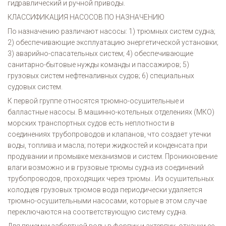
гидравлический и ручной приводы.
КЛАССИФИКАЦИЯ НАСОСОВ ПО НАЗНАЧЕНИЮ
По назначению различают насосы: 1) трюмных систем судна;
2) обеспечивающие эксплуатацию энергетической установки;
3) аварийно-спасательных систем; 4) обеспечивающие
санитарно-бытовые нужды команды и пассажиров; 5)
грузовых систем нефтеналивных судов; 6) специальных
судовых систем.
К первой группе относятся трюмно-осушительные и
балластные насосы. В машинно-котельных отделениях (МКО)
морских транспортных судов есть неплотности в
соединениях трубопроводов и клапанов, что создает утечки
воды, топлива и масла; потери жидкостей и конденсата при
продувании и промывке механизмов и систем. Проникновение
влаги возможно и в грузовые трюмы судна из соединений
трубопроводов, проходящих через трюмы.. Из осушительных
колодцев грузовых трюмов вода периодически удаляется
трюмно-осушительными насосами, которые в этом случае
переключаются на соответствующую систему судна.
Для приемки забортной воды в форпик и ахтерпик, откачки ее