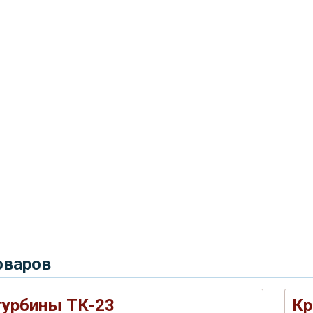
оваров
турбины ТК-23
Кр