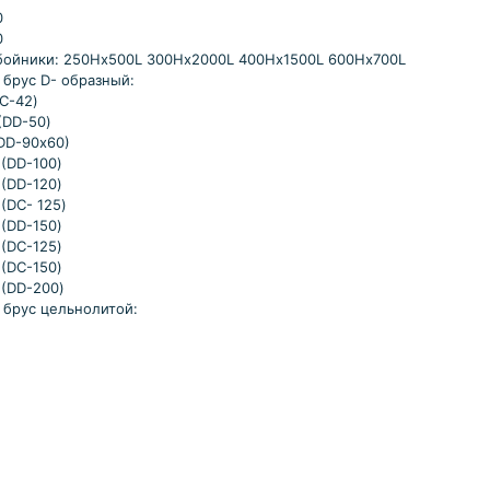
0
0
тбойники: 250Hх500L 300Hх2000L 400Hх1500L 600Hх700L
 брус D- образный:
DC-42)
(DD-50)
(DD-90х60)
 (DD-100)
 (DD-120)
(DC- 125)
 (DD-150)
 (DC-125)
 (DC-150)
 (DD-200)
 брус цельнолитой: