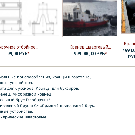
Кранц
Арочное отбойное...
Кранец швартовый...
499.0
99,00 РУБ
*
999.000,00 РУБ
*
РУ
чальные приспособления, кранцы швартовые,
йные устройства.
ита для буксиров. Кранцы для буксиров.
анец, М-образной кранец.
альный брус D -образный.
ивальный брус и С- образный привальный брус.
йные устройства.
индрические швартовые:
0
0