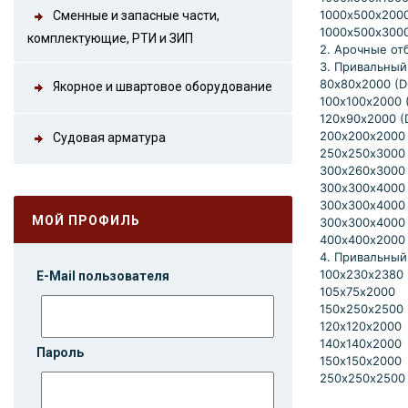
1000х500х200
Сменные и запасные части,
1000х500х300
комплектующие, РТИ и ЗИП
2. Арочные о
3. Привальный
80х80х2000 (
Якорное и швартовое оборудование
100х100х2000 
120х90х2000 
200х200х2000
Судовая арматура
250х250х3000
300х260х3000 
300х300х4000
300х300х4000
МОЙ ПРОФИЛЬ
300х300х4000
400х400х2000
4. Привальный
100х230х2380
E-Mail пользователя
105х75х2000
150х250х2500
120х120х2000
140х140х2000
Пароль
150х150х2000
250х250х2500