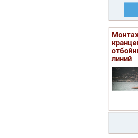
Монтаж
кранце
отбойн
линий